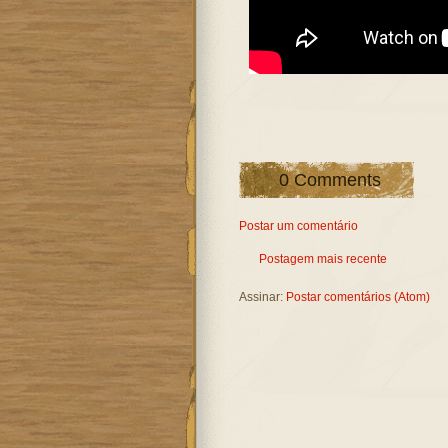
0 Comments
Postar um comentário
Postagem mais recente
Assinar:
Postar comentários (Atom)