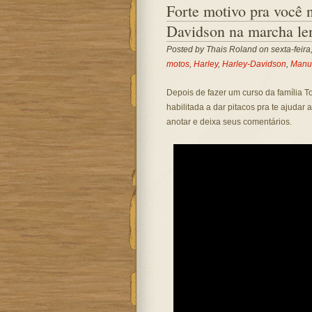
Forte motivo pra você 
Davidson na marcha le
Posted by
Thais Roland
on sexta-feira
motos
,
Harley
,
Harley-Davidson
,
Manu
Depois de fazer um curso da família T
habilitada a dar pitacos pra te ajudar 
anotar e deixa seus comentários.