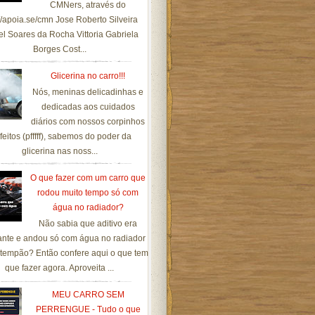
CMNers, através do
://apoia.se/cmn Jose Roberto Silveira
el Soares da Rocha Vittoria Gabriela
Borges Cost...
Glicerina no carro!!!
Nós, meninas delicadinhas e
dedicadas aos cuidados
diários com nossos corpinhos
feitos (pfffff), sabemos do poder da
glicerina nas noss...
O que fazer com um carro que
rodou muito tempo só com
água no radiador?
Não sabia que aditivo era
ante e andou só com água no radiador
tempão? Então confere aqui o que tem
que fazer agora. Aproveita ...
MEU CARRO SEM
PERRENGUE - Tudo o que