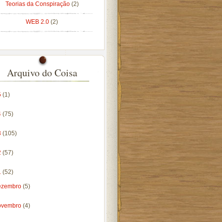
Teorias da Conspiração
(2)
WEB 2.0
(2)
Arquivo do Coisa
5
(1)
4
(75)
3
(105)
2
(57)
1
(52)
ezembro
(5)
ovembro
(4)