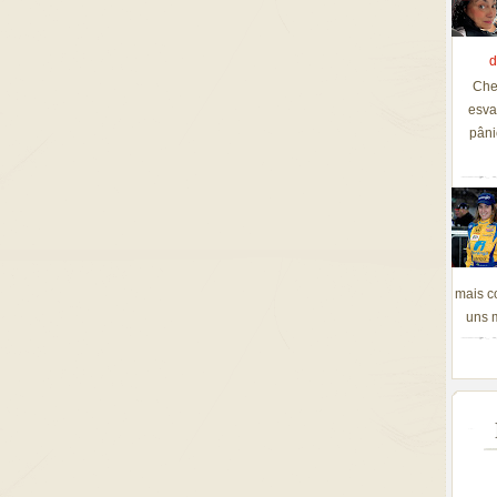
d
Che
esva
pâni
mais c
uns m