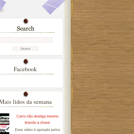
Facebook
Mais lidos da semana
Carro não desliga mesmo
tirando a chave
Esse vídeo é apoiado pelos