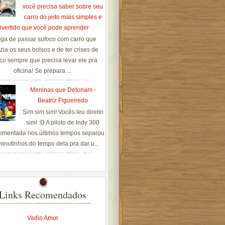
você precisa saber sobre seu
carro do jeito mais simples e
ivertido que você pode aprender
ga de passar sufoco com carro que
zia os seus bolsos e de ter crises de
co sempre que precisa levar ele pra
oficina! Se prepara ...
Meninas que Detonam -
Beatriz Figueiredo
Sim sim sim! Vocês leu direito
sim! :D A piloto de Indy 300
omentada nos últimos tempos separou
inutinhos do tempo dela pra dar u...
Links Recomendados
Vadio Amor