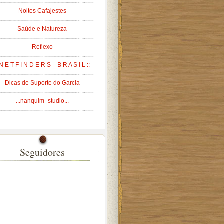
Noites Cafajestes
Saúde e Natureza
Reflexo
 N E T F I N D E R S _ B R A S I L ::
Dicas de Suporte do Garcia
...nanquim_studio...
Seguidores