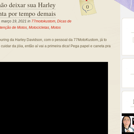
não deixar sua Harley
0
nta por tempo demais
, março 19, 2021 in
77motokustom
,
Dicas de
tenção de Motos
,
Motocicletas
,
Motos
ouring da Harley Davidson, com o pessoal da 77MotoKustom, já to
a cuidar da jóia, então aí vai a primeira dica! Pega papel e caneta pra