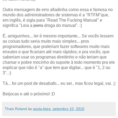
Outra mensagem de erro afiadinha como essa e famosa no
mundo dos administradores de sistemas é a "RTFM"que,
em inglês, é sigla para "Read The Fucking Manual" e
significa "Leia a
porra
droga do manual". :)
É, amiguinhos... ler é mesmo importante... Se vocês lessem
as coisas tudo seria muito mais simples... pros
programadores, que poderiam fazer softwares muito mais
enxutos e que ficariam até mais rápidos; e pra vocês, que
saberiam usar os programas direitinho e não teriam que
chamar o pobre mocinho do suporte à todo momento pra ele
explicar que não é "a" que tem que digitar... que é "1, 2 ou
3". ;)
Tá... foi um post de desabafo... eu sei.. mas ficou legal, vai. ;)
Beijocas e até o próximo! :D
Thais Roland
às
sexta-feira, setembro 10, 2010