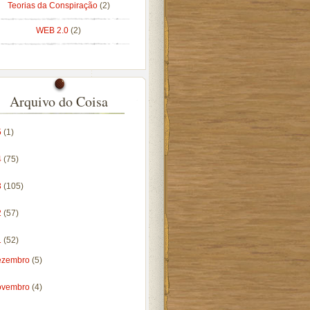
Teorias da Conspiração
(2)
WEB 2.0
(2)
Arquivo do Coisa
5
(1)
4
(75)
3
(105)
2
(57)
1
(52)
ezembro
(5)
ovembro
(4)