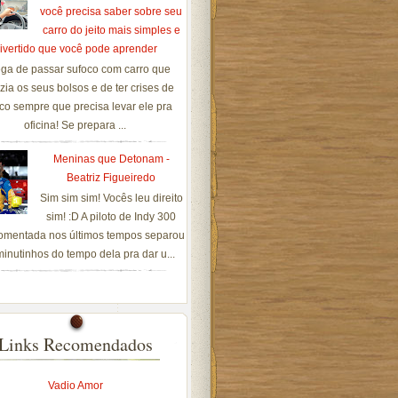
você precisa saber sobre seu
carro do jeito mais simples e
ivertido que você pode aprender
ga de passar sufoco com carro que
zia os seus bolsos e de ter crises de
co sempre que precisa levar ele pra
oficina! Se prepara ...
Meninas que Detonam -
Beatriz Figueiredo
Sim sim sim! Vocês leu direito
sim! :D A piloto de Indy 300
omentada nos últimos tempos separou
inutinhos do tempo dela pra dar u...
Links Recomendados
Vadio Amor