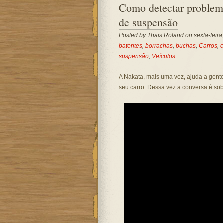
Como detectar problem
de suspensão
Posted by
Thais Roland
on sexta-feira
batentes
,
borrachas
,
buchas
,
Carros
,
c
suspensão
,
Veículos
A Nakata, mais uma vez, ajuda a gent
seu carro. Dessa vez a conversa é sob