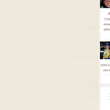
d
Che
esva
pâni
mais c
uns m