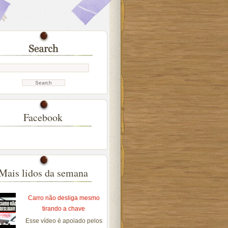
Facebook
Mais lidos da semana
Carro não desliga mesmo
tirando a chave
Esse vídeo é apoiado pelos