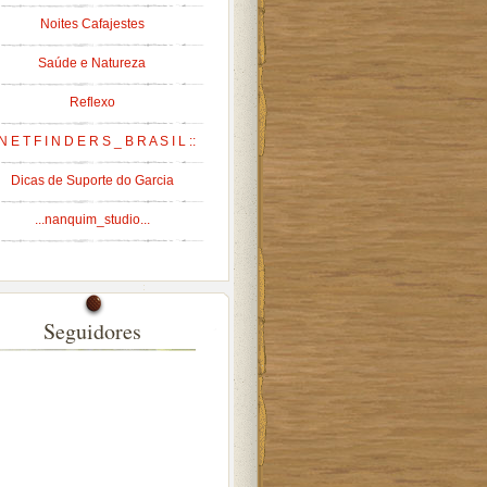
Noites Cafajestes
Saúde e Natureza
Reflexo
 N E T F I N D E R S _ B R A S I L ::
Dicas de Suporte do Garcia
...nanquim_studio...
Seguidores