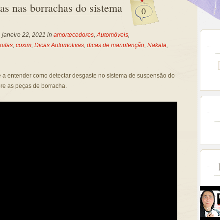
as nas borrachas do sistema
0
, janeiro 22, 2021 in
amortecedores
,
Automóveis
,
oifas
,
coxim
,
Dicas Automotivas
,
dicas de manutenção
,
Nakata
,
e a entender como detectar desgaste no sistema de suspensão do
re as peças de borracha.