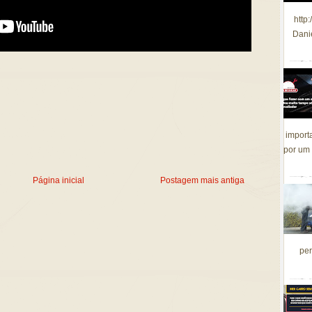
http
Dani
import
por um 
Página inicial
Postagem mais antiga
per