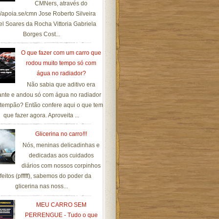
CMNers, através do
://apoia.se/cmn Jose Roberto Silveira
el Soares da Rocha Vittoria Gabriela
Borges Cost...
O que fazer com um carro que
rodou muito tempo só com
água no radiador?
Não sabia que aditivo era
ante e andou só com água no radiador
tempão? Então confere aqui o que tem
que fazer agora. Aproveita ...
Glicerina no carro!!!
Nós, meninas delicadinhas e
dedicadas aos cuidados
diários com nossos corpinhos
feitos (pfffff), sabemos do poder da
glicerina nas noss...
MEU CARRO SEM
PERRENGUE - Tudo o que