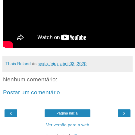
Thais Roland
às
sexta-feira, abril 03, 2020
Nenhum comentário:
Postar um comentário
‹
›
Página inicial
Ver versão para a web