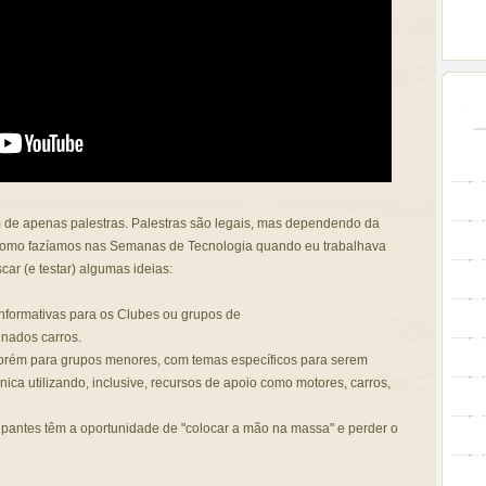
 de apenas palestras. Palestras são legais, mas dependendo da
, como fazíamos nas Semanas de Tecnologia quando eu trabalhava
car (e testar) algumas ideias:
 informativas para os Clubes ou grupos de
inados carros.
porém para grupos menores, com temas específicos para serem
ca utilizando, inclusive, recursos de apoio como motores, carros,
ipantes têm a oportunidade de "colocar a mão na massa" e perder o