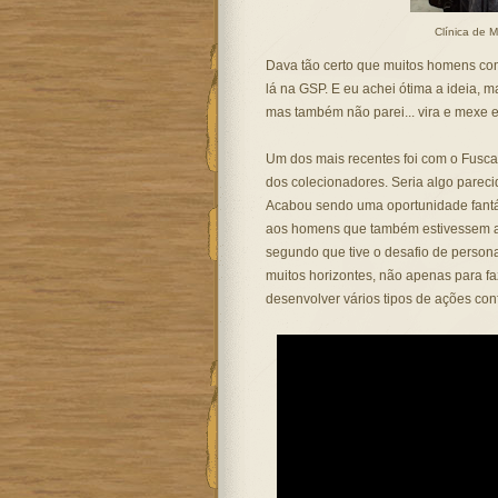
Clínica de 
Dava tão certo que muitos homens co
lá na GSP. E eu achei ótima a ideia, 
mas também não parei... vira e mexe 
Um dos mais recentes foi com o Fusca
dos colecionadores. Seria algo parec
Acabou sendo uma oportunidade fantás
aos homens que também estivessem afim
segundo que tive o desafio de persona
muitos horizontes, não apenas para fa
desenvolver vários tipos de ações con