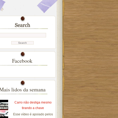
Facebook
Mais lidos da semana
Carro não desliga mesmo
tirando a chave
Esse vídeo é apoiado pelos