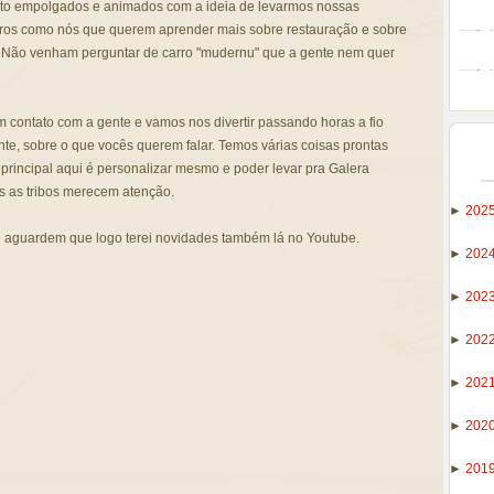
to empolgados e animados com a ideia de levarmos nossas
rros como nós que querem aprender mais sobre restauração e sobre
in! Não venham perguntar de carro "mudernu" que a gente nem quer
 contato com a gente e vamos nos divertir passando horas a fio
te, sobre o que vocês querem falar. Temos várias coisas prontas
 principal aqui é personalizar mesmo e poder levar pra Galera
s as tribos merecem atenção.
►
202
 aguardem que logo terei novidades também lá no Youtube.
►
202
►
202
►
202
►
202
►
202
►
201