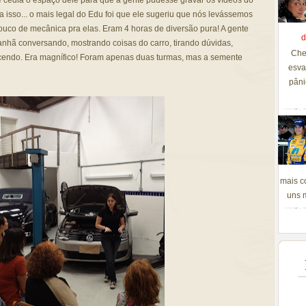
e cedia o espaço dele para que a gente pudesse gravar os vídeos do
a isso... o mais legal do Edu foi que ele sugeriu que nós levássemos
ouco de mecânica pra elas. Eram 4 horas de diversão pura! A gente
d
anhã conversando, mostrando coisas do carro, tirando dúvidas,
Che
cendo. Era magnífico! Foram apenas duas turmas, mas a semente
esva
pâni
mais c
uns m