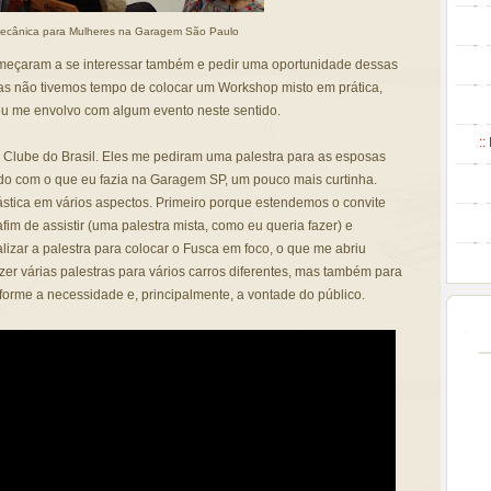
Mecânica para Mulheres na Garagem São Paulo
meçaram a se interessar também e pedir uma oportunidade dessas
mas não tivemos tempo de colocar um Workshop misto em prática,
eu me envolvo com algum evento neste sentido.
::
 Clube do Brasil. Eles me pediram uma palestra para as esposas
ido com o que eu fazia na Garagem SP, um pouco mais curtinha.
tica em vários aspectos. Primeiro porque estendemos o convite
 de assistir (uma palestra mista, como eu queria fazer) e
lizar a palestra para colocar o Fusca em foco, o que me abriu
zer várias palestras para vários carros diferentes, mas também para
forme a necessidade e, principalmente, a vontade do público.