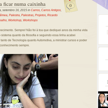
 ficar numa caixinha
0
a, setembro 16, 2015 in
Carros
,
Carros Antigos
,
Fêmea
,
Palestra
,
Palestras
,
Projetos
,
Ricardo
balho
,
Workshop
,
Workshops
hecimento. Sempre! Não foi à toa que dediquei anos da minha vida
o sistema quanto da filosofia e seguindo essa linha acabei
 tanto de Tecnologia quanto Automotiva, a ministrar cursos e poder
r conhecimento sempre.