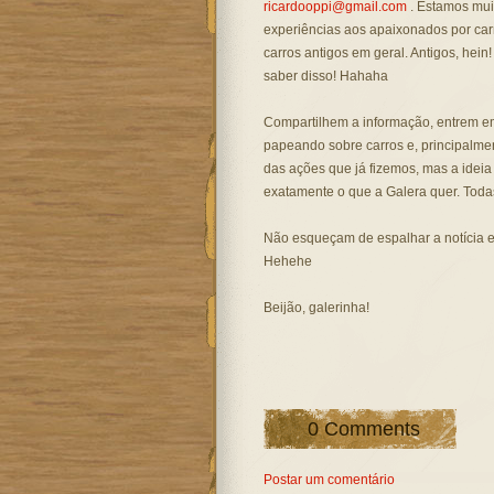
ricardooppi@gmail.com
. Estamos mui
experiências aos apaixonados por ca
carros antigos em geral. Antigos, he
saber disso! Hahaha
Compartilhem a informação, entrem em
papeando sobre carros e, principalmen
das ações que já fizemos, mas a ideia
exatamente o que a Galera quer. Toda
Não esqueçam de espalhar a notícia e
Hehehe
Beijão, galerinha!
0 Comments
Postar um comentário