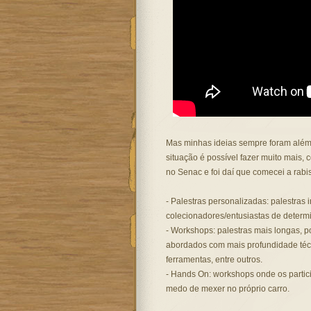
Mas minhas ideias sempre foram além
situação é possível fazer muito mais
no Senac e foi daí que comecei a rabis
- Palestras personalizadas: palestras
colecionadores/entusiastas de determ
- Workshops: palestras mais longas, 
abordados com mais profundidade técni
ferramentas, entre outros.
- Hands On: workshops onde os partic
medo de mexer no próprio carro.