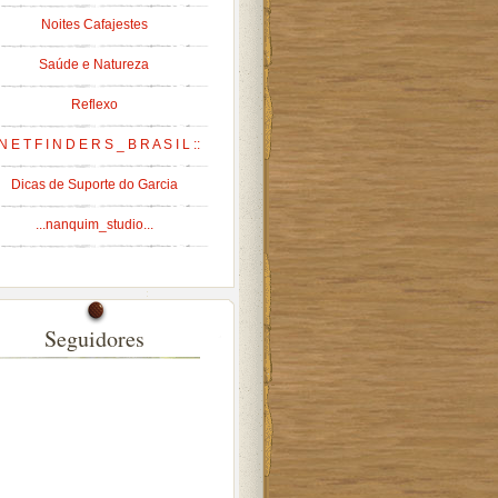
Noites Cafajestes
Saúde e Natureza
Reflexo
 N E T F I N D E R S _ B R A S I L ::
Dicas de Suporte do Garcia
...nanquim_studio...
Seguidores