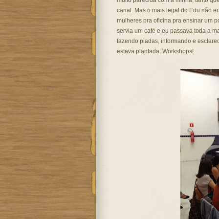
muito parecida com a minha, tanto qu
canal. Mas o mais legal do Edu não er
mulheres pra oficina pra ensinar um p
servia um café e eu passava toda a m
fazendo piadas, informando e esclare
estava plantada: Workshops!