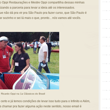
o Oppi Restaurações e Mestre Oppi compartilha dessas minhas
izando a parceria para levar a ideia até os interessados.
ue não dá pra vir pra São Paulo pra fazer curso, que São Paulo é
r sozinho e sei lá mais o que, pronto... nós vamos até vocês.
 Ricardo Oppi na 1a Clássicos do Brasil
erto e já temos condições de levar isso tudo para o Infinito e Além,
s chamar pra fazer alguma ação neste sentido, nosso email é