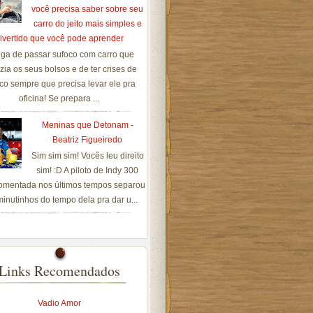
você precisa saber sobre seu
carro do jeito mais simples e
ivertido que você pode aprender
ga de passar sufoco com carro que
zia os seus bolsos e de ter crises de
co sempre que precisa levar ele pra
oficina! Se prepara ...
Meninas que Detonam -
Beatriz Figueiredo
Sim sim sim! Vocês leu direito
sim! :D A piloto de Indy 300
omentada nos últimos tempos separou
inutinhos do tempo dela pra dar u...
Links Recomendados
Vadio Amor