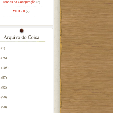
Teorias da Conspiração
(2)
WEB 2.0
(2)
Arquivo do Coisa
5
(1)
4
(75)
3
(105)
2
(57)
1
(52)
0
(50)
9
(58)