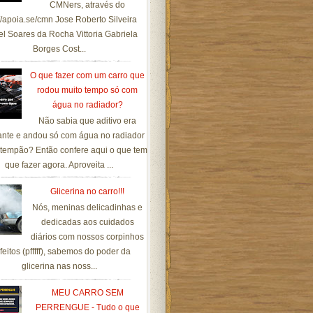
CMNers, através do
://apoia.se/cmn Jose Roberto Silveira
el Soares da Rocha Vittoria Gabriela
Borges Cost...
O que fazer com um carro que
rodou muito tempo só com
água no radiador?
Não sabia que aditivo era
ante e andou só com água no radiador
tempão? Então confere aqui o que tem
que fazer agora. Aproveita ...
Glicerina no carro!!!
Nós, meninas delicadinhas e
dedicadas aos cuidados
diários com nossos corpinhos
feitos (pfffff), sabemos do poder da
glicerina nas noss...
MEU CARRO SEM
PERRENGUE - Tudo o que