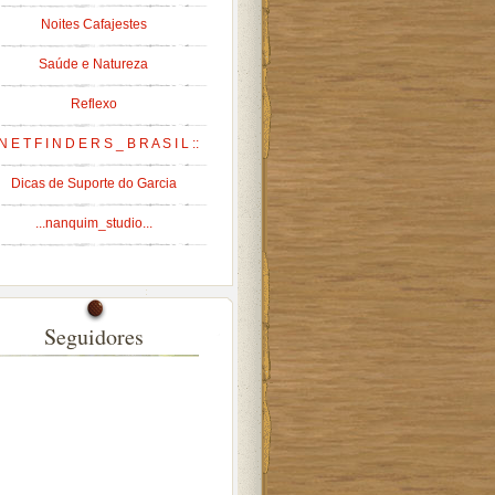
Noites Cafajestes
Saúde e Natureza
Reflexo
 N E T F I N D E R S _ B R A S I L ::
Dicas de Suporte do Garcia
...nanquim_studio...
Seguidores