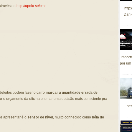
através do
http://apoia.se/cmn
http
Dani
import
por um 
defeitos podem fazer o carro
marcar a quantidade errada de
ar o orçamento da oficina e tomar uma decisão mais consciente pra
per
e apresentar é o
sensor de nível
, muito conhecido como
bóia do