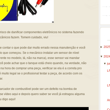
 risco de danificar componentes eletrônicos no sistema fazendo
cânicos fazem. Tomem cuidado, viu!
►
202
te contar o que pode dar muito errado nessa manutenção e você
o que começou. Se o mecânico instalar um sensor de nível
▼
202
ferente no modelo, tá, não na marca), esse sensor vai mandar
você pode achar que o tanque está cheio quando, na verdade, não
▼
j
 na hora de comprar uma peça, verificar se ela é a correta pro
LI
muito legal se o profissional testar a peça, de acordo com os
ar.
L
marcador de combustível pode ser um defeito na bomba de
sse vídeo aqui e depois quero saber se você já estragou alguma
u digo aqui!
A
Co