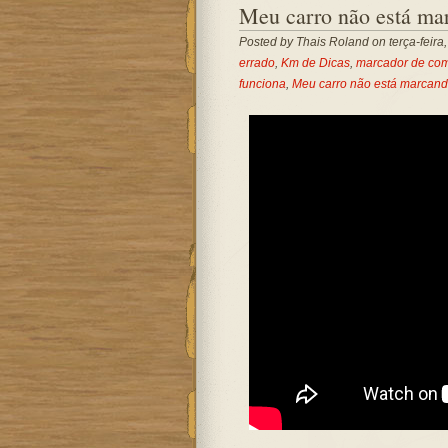
Meu carro não está ma
Posted by
Thais Roland
on terça-feira
errado
,
Km de Dicas
,
marcador de com
funciona
,
Meu carro não está marcand