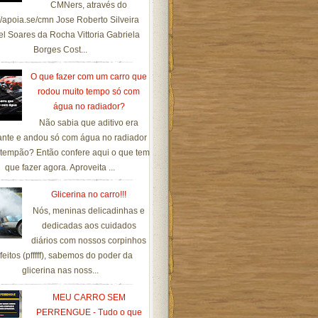
CMNers, através do
://apoia.se/cmn Jose Roberto Silveira
el Soares da Rocha Vittoria Gabriela
Borges Cost...
O que fazer com um carro que
rodou muito tempo só com
água no radiador?
Não sabia que aditivo era
ante e andou só com água no radiador
tempão? Então confere aqui o que tem
que fazer agora. Aproveita ...
Glicerina no carro!!!
Nós, meninas delicadinhas e
dedicadas aos cuidados
diários com nossos corpinhos
feitos (pfffff), sabemos do poder da
glicerina nas noss...
MEU CARRO SEM
PERRENGUE - Tudo o que