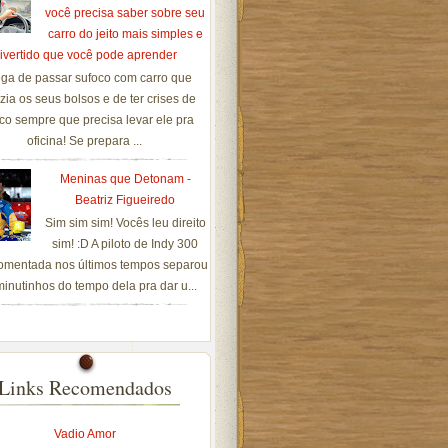
você precisa saber sobre seu
carro do jeito mais simples e
ivertido que você pode aprender
ga de passar sufoco com carro que
zia os seus bolsos e de ter crises de
co sempre que precisa levar ele pra
oficina! Se prepara ...
Meninas que Detonam -
Beatriz Figueiredo
Sim sim sim! Vocês leu direito
sim! :D A piloto de Indy 300
omentada nos últimos tempos separou
inutinhos do tempo dela pra dar u...
Links Recomendados
Vadio Amor