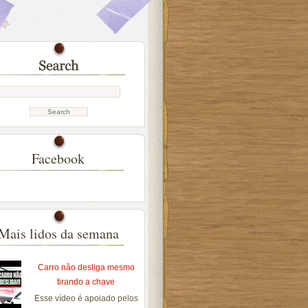
Facebook
Mais lidos da semana
Carro não desliga mesmo
tirando a chave
Esse vídeo é apoiado pelos