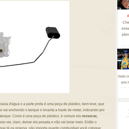
d
Che
esva
pâni
mais c
uns m
aixa d'água e a parte preta é uma peça de plástico, bem leve, que
e vai enchendo o tanque e levanta a haste de metal, indicando pro
o tanque. Como é uma peça de plástico, é comum ela
ressecar,
 Isso vai, claro, deixar ela pesada e não vai boiar mais. Então o
nque tá na reserva, não importa quanto combustível você coloque.