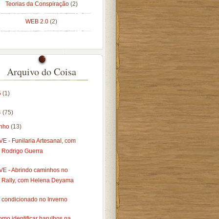
Teorias da Conspiração
(2)
WEB 2.0
(2)
Arquivo do Coisa
5
(1)
4
(75)
unho
(13)
VE - Funilaria Artesanal, com
Rodrigo Guerra
IVE - Abrindo caminhos no
Rally, com Helena Deyama
r condicionado no Inverno
mo identificar barulhos na