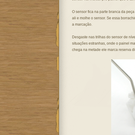
O sensor fica na parte branca da peç
ali e molhe o sensor. Se essa borrachi
a marcação.
Desgaste nas trilhas do sensor de nív
situações estranhas, onde o painel m
chega na metade ele marca reserva di