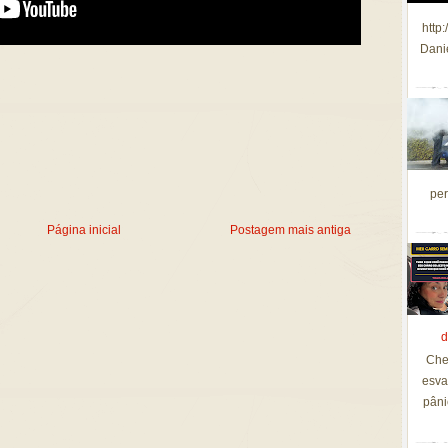
http
Dani
per
Página inicial
Postagem mais antiga
d
Che
esva
pâni