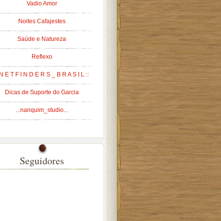
Vadio Amor
Noites Cafajestes
Saúde e Natureza
Reflexo
 N E T F I N D E R S _ B R A S I L ::
Dicas de Suporte do Garcia
...nanquim_studio...
Seguidores