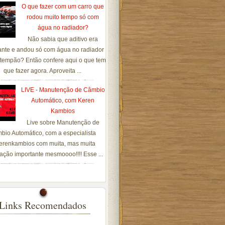
O que fazer com um carro que
rodou muito tempo só com
água no radiador?
Não sabia que aditivo era
ante e andou só com água no radiador
tempão? Então confere aqui o que tem
que fazer agora. Aproveita ...
LIVE - Manutenção de Câmbio
Automático, com Keren
Kambios
Live sobre Manutenção de
bio Automático, com a especialista
renkambios com muita, mas muita
ação importante mesmoooo!!!! Esse ...
Links Recomendados