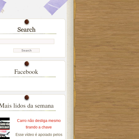
Facebook
Mais lidos da semana
Carro não desliga mesmo
tirando a chave
Esse vídeo é apoiado pelos