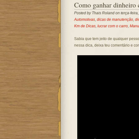
Como ganhar dinheiro 
Posted by
Thais Roland
on terça-feira
Automotivas
,
dicas de manutenção
,
di
Km de Dicas
,
lucrar com o carro
,
Manu
Sabia que tem jeito de qualquer pesso
nessa dica, deixa teu comentário e co