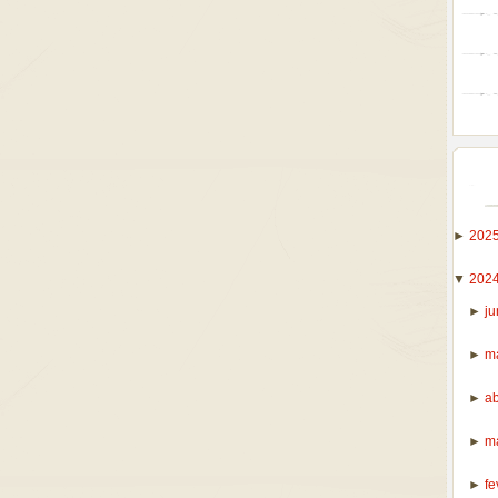
►
202
▼
202
►
j
►
m
►
ab
►
m
►
fe