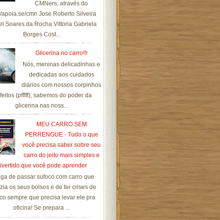
CMNers, através do
://apoia.se/cmn Jose Roberto Silveira
el Soares da Rocha Vittoria Gabriela
Borges Cost...
Glicerina no carro!!!
Nós, meninas delicadinhas e
dedicadas aos cuidados
diários com nossos corpinhos
feitos (pfffff), sabemos do poder da
glicerina nas noss...
MEU CARRO SEM
PERRENGUE - Tudo o que
você precisa saber sobre seu
carro do jeito mais simples e
ivertido que você pode aprender
ga de passar sufoco com carro que
zia os seus bolsos e de ter crises de
co sempre que precisa levar ele pra
oficina! Se prepara ...