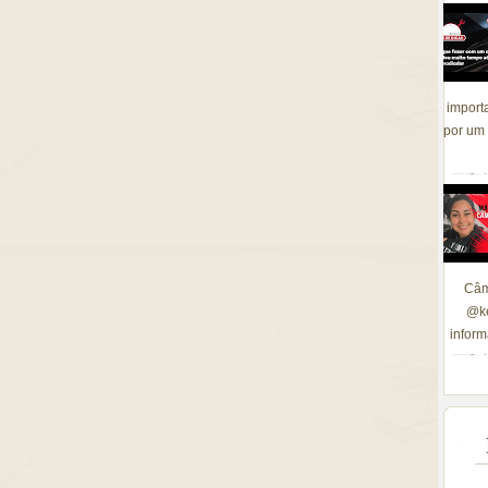
import
por um 
Câm
@ke
inform