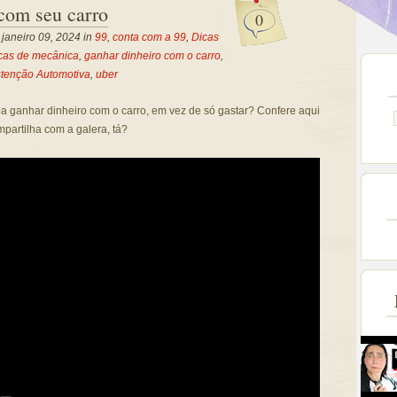
com seu carro
0
, janeiro 09, 2024 in
99
,
conta com a 99
,
Dicas
cas de mecânica
,
ganhar dinheiro com o carro
,
tenção Automotiva
,
uber
a ganhar dinheiro com o carro, em vez de só gastar? Confere aqui
mpartilha com a galera, tá?