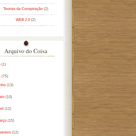
Teorias da Conspiração
(2)
WEB 2.0
(2)
Arquivo do Coisa
5
(1)
4
(75)
unho
(13)
aio
(10)
ril
(12)
arço
(15)
vereiro
(12)