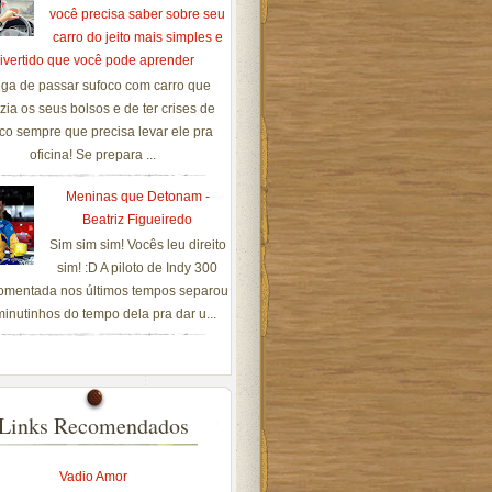
você precisa saber sobre seu
carro do jeito mais simples e
ivertido que você pode aprender
ga de passar sufoco com carro que
zia os seus bolsos e de ter crises de
co sempre que precisa levar ele pra
oficina! Se prepara ...
Meninas que Detonam -
Beatriz Figueiredo
Sim sim sim! Vocês leu direito
sim! :D A piloto de Indy 300
omentada nos últimos tempos separou
inutinhos do tempo dela pra dar u...
Links Recomendados
Vadio Amor