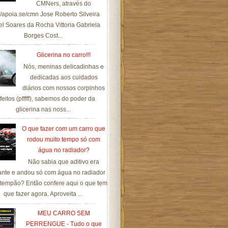
CMNers, através do
://apoia.se/cmn Jose Roberto Silveira
el Soares da Rocha Vittoria Gabriela
Borges Cost...
Glicerina no carro!!!
Nós, meninas delicadinhas e
dedicadas aos cuidados
diários com nossos corpinhos
feitos (pfffff), sabemos do poder da
glicerina nas noss...
O que fazer com um carro que
rodou muito tempo só com
água no radiador?
Não sabia que aditivo era
ante e andou só com água no radiador
tempão? Então confere aqui o que tem
que fazer agora. Aproveita ...
MEU CARRO SEM
PERRENGUE - Tudo o que