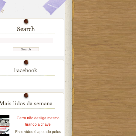
Facebook
Mais lidos da semana
Carro não desliga mesmo
tirando a chave
Esse vídeo é apoiado pelos