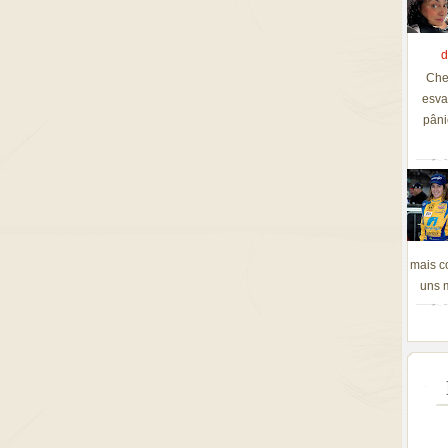
d
Che
esva
pâni
mais c
uns m