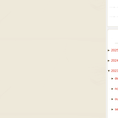
►
202
►
202
▼
202
►
d
►
n
►
o
►
s