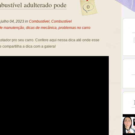
bustível adulterado pode
0
, julho 04, 2023 in
Combustível
,
Combustível
de manutenção
,
dicas de mecânica
,
problemas no carro
stador pro seu carro. Confere aqui nessa dica até onde esse
 e compartilha a dica com a galera!