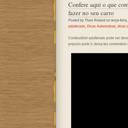
Confere aqui o que com
fazer no seu carro
Posted by
Thais Roland
on terça-feira
adulterado
,
Dicas Automotivas
,
dicas 
Combustível adulterado pode ser deva
prejuízo pode ir, deixa teu comentário