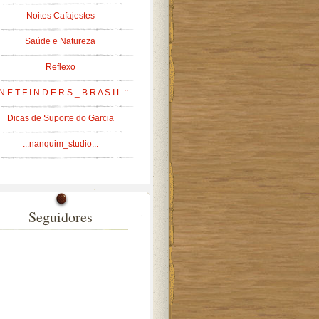
Noites Cafajestes
Saúde e Natureza
Reflexo
 N E T F I N D E R S _ B R A S I L ::
Dicas de Suporte do Garcia
...nanquim_studio...
Seguidores