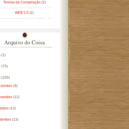
Teorias da Conspiração
(2)
WEB 2.0
(2)
Arquivo do Coisa
5
(1)
4
(75)
3
(105)
ezembro
(9)
ovembro
(12)
utubro
(13)
etembro
(13)