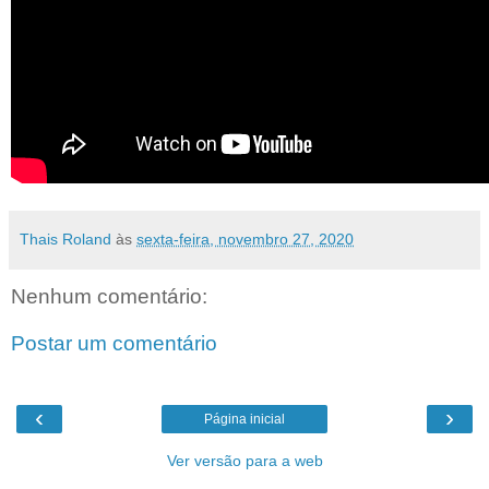
Thais Roland
às
sexta-feira, novembro 27, 2020
Nenhum comentário:
Postar um comentário
‹
›
Página inicial
Ver versão para a web