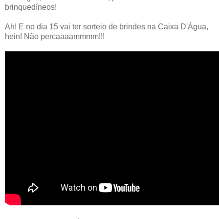
brinquedíneos!
Ah! E no dia 15 vai ter sorteio de brindes na Caixa D'Água,
hein! Não percaaaammmm!!!