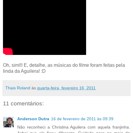
Oh, sim!!! E, detalhe, as músicas do filme foram feitas pela
linda da Aguilera! :D
Thais Roland
às
quarta-feira, fevereiro 16, 2011
11 comentários:
Anderson Dutra
16 de fevereiro de 2011 às 09:39
Não reconheci a Christina Aguilera com aquela franjinha.