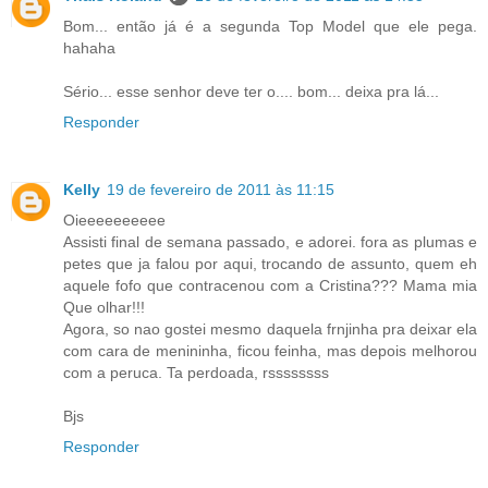
Bom... então já é a segunda Top Model que ele pega.
hahaha
Sério... esse senhor deve ter o.... bom... deixa pra lá...
Responder
Kelly
19 de fevereiro de 2011 às 11:15
Oieeeeeeeeee
Assisti final de semana passado, e adorei. fora as plumas e
petes que ja falou por aqui, trocando de assunto, quem eh
aquele fofo que contracenou com a Cristina??? Mama mia
Que olhar!!!
Agora, so nao gostei mesmo daquela frnjinha pra deixar ela
com cara de menininha, ficou feinha, mas depois melhorou
com a peruca. Ta perdoada, rssssssss
Bjs
Responder