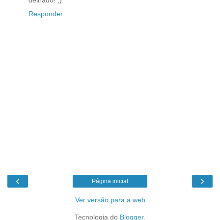
delirado! ;)
Responder
‹
›
Página inicial
Ver versão para a web
Tecnologia do
Blogger
.