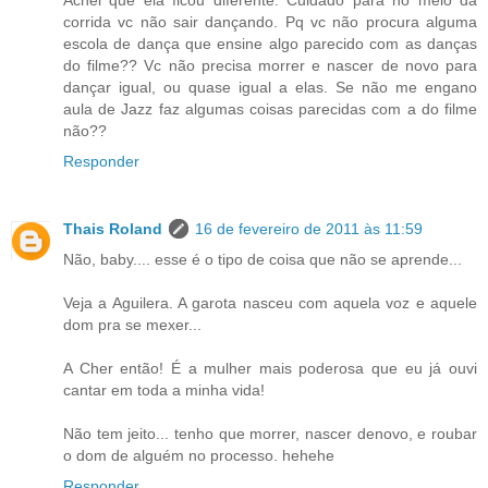
Achei que ela ficou diferente. Cuidado para no meio da
corrida vc não sair dançando. Pq vc não procura alguma
escola de dança que ensine algo parecido com as danças
do filme?? Vc não precisa morrer e nascer de novo para
dançar igual, ou quase igual a elas. Se não me engano
aula de Jazz faz algumas coisas parecidas com a do filme
não??
Responder
Thais Roland
16 de fevereiro de 2011 às 11:59
Não, baby.... esse é o tipo de coisa que não se aprende...
Veja a Aguilera. A garota nasceu com aquela voz e aquele
dom pra se mexer...
A Cher então! É a mulher mais poderosa que eu já ouvi
cantar em toda a minha vida!
Não tem jeito... tenho que morrer, nascer denovo, e roubar
o dom de alguém no processo. hehehe
Responder