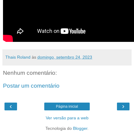
Thais Roland
às
domingo, setembro 24, 2023
Nenhum comentário:
Postar um comentário
‹
›
Página inicial
Ver versão para a web
Tecnologia do
Blogger
.