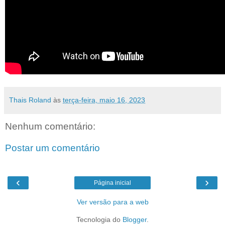
Thais Roland
às
terça-feira, maio 16, 2023
Nenhum comentário:
Postar um comentário
‹
›
Página inicial
Ver versão para a web
Tecnologia do
Blogger
.