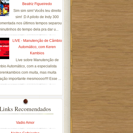
Beatriz Figueiredo
Sim sim sim! Vocês leu direito
sim! :D A piloto de Indy 300
omentada nos últimos tempos separou
inutinhos do tempo dela pra dar u...
LIVE - Manutenção de Câmbio
Automático, com Keren
Kambios
Live sobre Manutenção de
bio Automático, com a especialista
renkambios com muita, mas muita
ação importante mesmoooo!!!! Esse ...
Links Recomendados
Vadio Amor