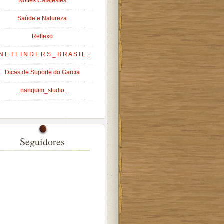
Noites Cafajestes
Saúde e Natureza
Reflexo
 N E T F I N D E R S _ B R A S I L ::
Dicas de Suporte do Garcia
...nanquim_studio...
Seguidores