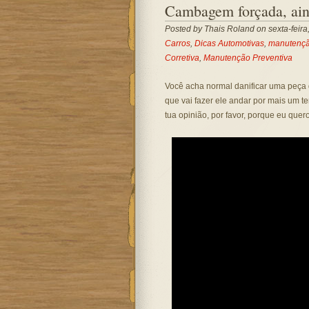
Cambagem forçada, aind
Posted by
Thais Roland
on sexta-feir
Carros
,
Dicas Automotivas
,
manutenç
Corretiva
,
Manutenção Preventiva
Você acha normal danificar uma peça 
que vai fazer ele andar por mais um t
tua opinião, por favor, porque eu quer