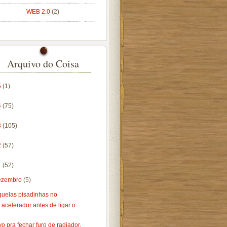
WEB 2.0
(2)
Arquivo do Coisa
5
(1)
4
(75)
3
(105)
2
(57)
1
(52)
ezembro
(5)
quelas pisadinhas no
acelerador antes de ligar o ...
o pra fechar furo de radiador.