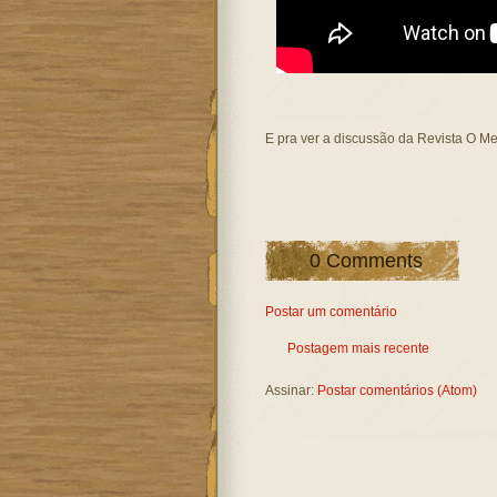
E pra ver a discussão da Revista O Me
0 Comments
Postar um comentário
Postagem mais recente
Assinar:
Postar comentários (Atom)