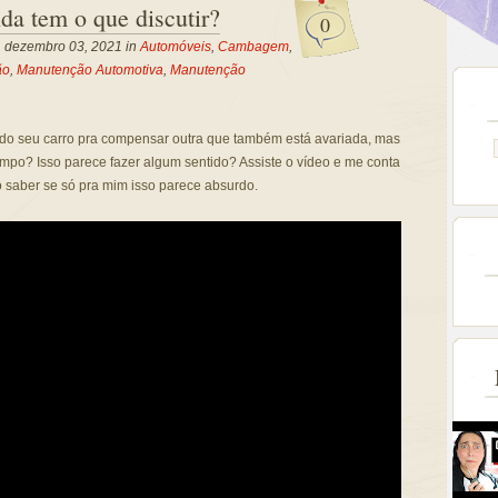
a tem o que discutir?
0
a, dezembro 03, 2021 in
Automóveis
,
Cambagem
,
ão
,
Manutenção Automotiva
,
Manutenção
do seu carro pra compensar outra que também está avariada, mas
empo? Isso parece fazer algum sentido? Assiste o vídeo e me conta
o saber se só pra mim isso parece absurdo.