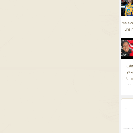
mais c
uns m
Câm
@ke
inform