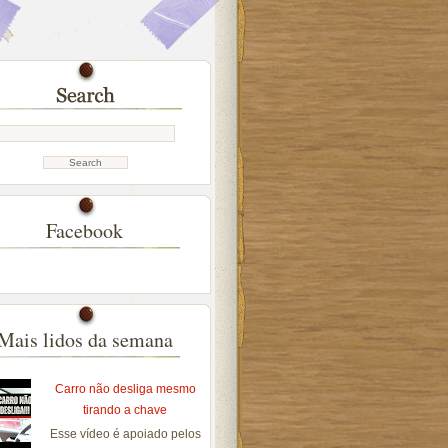
Facebook
Mais lidos da semana
Carro não desliga mesmo
tirando a chave
Esse vídeo é apoiado pelos