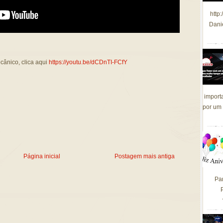
http
Dani
cânico, clica aqui
https://youtu.be/dCDnTI-FCfY
import
por um 
Página inicial
Postagem mais antiga
Pa