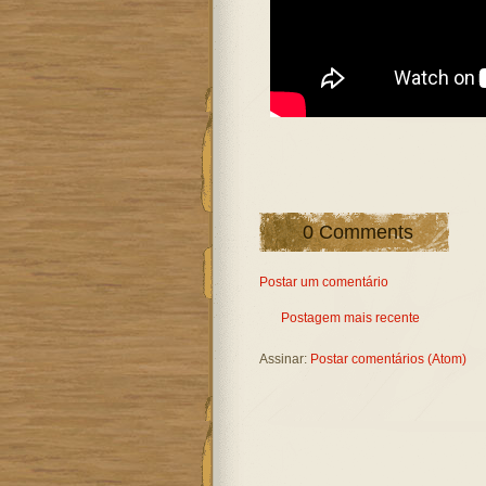
0 Comments
Postar um comentário
Postagem mais recente
Assinar:
Postar comentários (Atom)