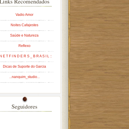
Links Recomendados
Vadio Amor
Noites Cafajestes
Saúde e Natureza
Reflexo
 N E T F I N D E R S _ B R A S I L ::
Dicas de Suporte do Garcia
...nanquim_studio...
Seguidores