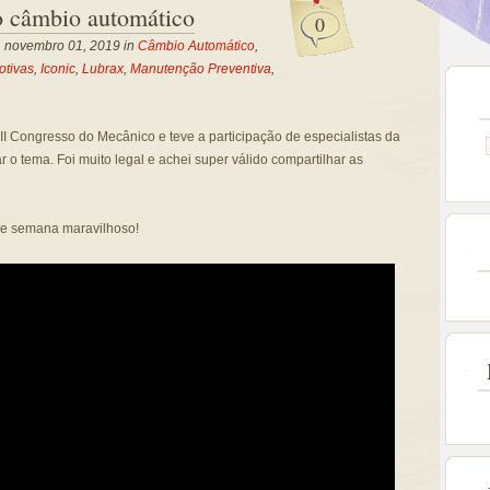
o câmbio automático
0
a, novembro 01, 2019 in
Câmbio Automático
,
otivas
,
Iconic
,
Lubrax
,
Manutenção Preventiva
,
III Congresso do Mecânico e teve a participação de especialistas da
r o tema. Foi muito legal e achei super válido compartilhar as
de semana maravilhoso!