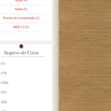
Twitter
(6)
Nokia
(5)
Teorias da Conspiração
(2)
WEB 2.0
(2)
Arquivo do Coisa
5
(1)
4
(75)
3
(105)
2
(57)
1
(52)