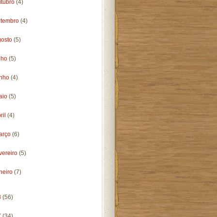
utubro
(4)
etembro
(4)
gosto
(5)
lho
(5)
unho
(4)
aio
(5)
ril
(4)
arço
(6)
vereiro
(5)
neiro
(7)
8
(56)
7
(34)