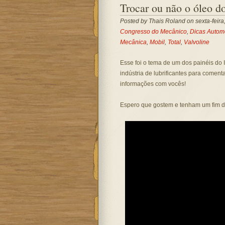
Trocar ou não o óleo d
Posted by
Thais Roland
on sexta-feir
Congresso do Mecânico
,
Dicas Autom
Mecânica
,
Mobil
,
Total
,
Valvoline
Esse foi o tema de um dos painéis do 
indústria de lubrificantes para comenta
informações com vocês!
Espero que gostem e tenham um fim 