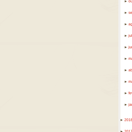
►
o
►
s
►
a
►
ju
►
j
►
m
►
ab
►
m
►
fe
►
ja
►
201
►
201