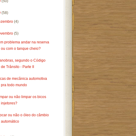
0
(50)
9
(58)
ezembro
(4)
ovembro
(5)
em problema andar na reserva
ou com o tanque cheio?
anobras, segundo o Código
de Trânsito - Parte II
icas de mecânica automotiva
pra todo mundo
mpar ou não limpar os bicos
injetores?
rocar ou não o óleo do câmbio
automático