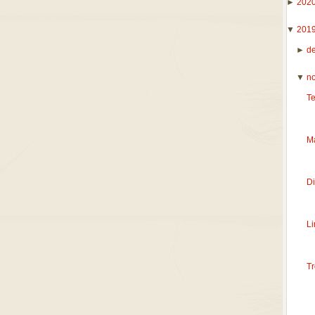
►
202
▼
201
►
d
▼
n
T
M
D
Li
T