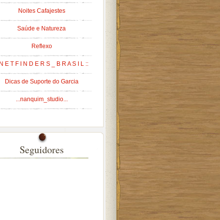
Noites Cafajestes
Saúde e Natureza
Reflexo
 N E T F I N D E R S _ B R A S I L ::
Dicas de Suporte do Garcia
...nanquim_studio...
Seguidores