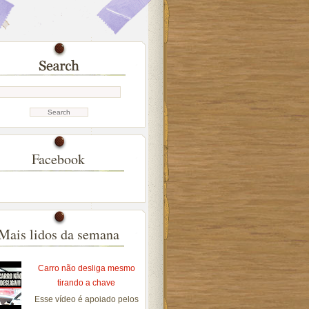
Facebook
Mais lidos da semana
Carro não desliga mesmo
tirando a chave
Esse vídeo é apoiado pelos