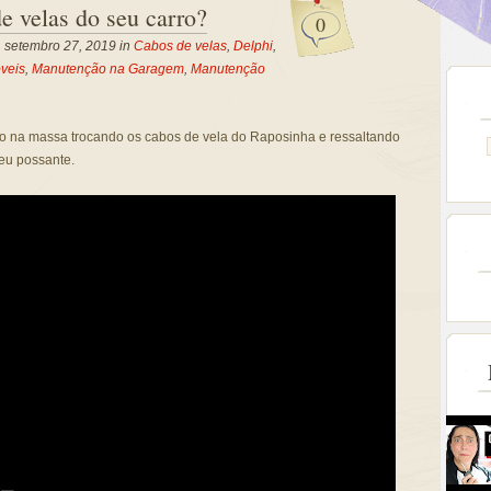
e velas do seu carro?
0
, setembro 27, 2019 in
Cabos de velas
,
Delphi
,
veis
,
Manutenção na Garagem
,
Manutenção
o na massa trocando os cabos de vela do Raposinha e ressaltando
eu possante.