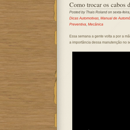
Como trocar os cabos d
Posted by
Thais Roland
on sexta-feira
Dicas Automotivas
,
Manual de Automó
Preventiva
,
Mecânica
Essa semana a gente volta a por a mã
a importância dessa manutenção no s