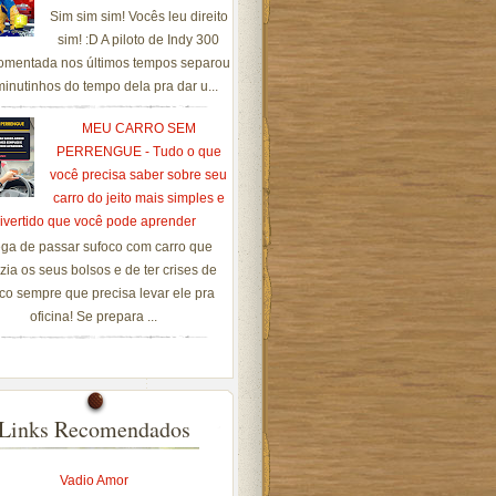
Sim sim sim! Vocês leu direito
sim! :D A piloto de Indy 300
omentada nos últimos tempos separou
inutinhos do tempo dela pra dar u...
MEU CARRO SEM
PERRENGUE - Tudo o que
você precisa saber sobre seu
carro do jeito mais simples e
ivertido que você pode aprender
ga de passar sufoco com carro que
zia os seus bolsos e de ter crises de
co sempre que precisa levar ele pra
oficina! Se prepara ...
Links Recomendados
Vadio Amor