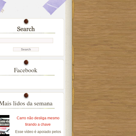
Facebook
Mais lidos da semana
Carro não desliga mesmo
tirando a chave
Esse vídeo é apoiado pelos