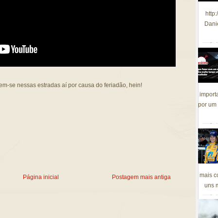
http
Dani
m-se nessas estradas aí por causa do feriadão, hein!
import
por um 
mais c
Página inicial
Postagem mais antiga
uns m