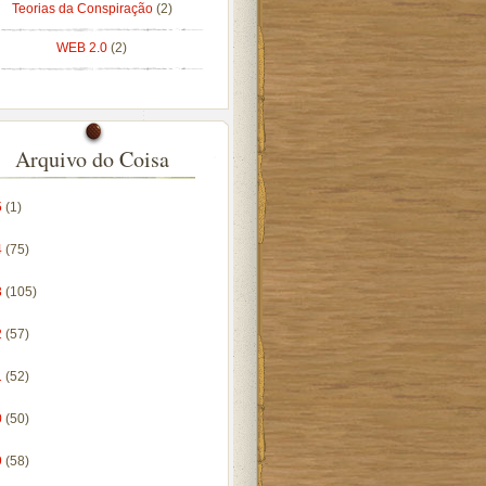
Teorias da Conspiração
(2)
WEB 2.0
(2)
Arquivo do Coisa
5
(1)
4
(75)
3
(105)
2
(57)
1
(52)
0
(50)
9
(58)