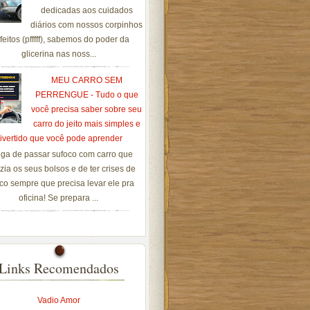
dedicadas aos cuidados
diários com nossos corpinhos
feitos (pfffff), sabemos do poder da
glicerina nas noss...
MEU CARRO SEM
PERRENGUE - Tudo o que
você precisa saber sobre seu
carro do jeito mais simples e
ivertido que você pode aprender
ga de passar sufoco com carro que
zia os seus bolsos e de ter crises de
co sempre que precisa levar ele pra
oficina! Se prepara ...
Links Recomendados
Vadio Amor