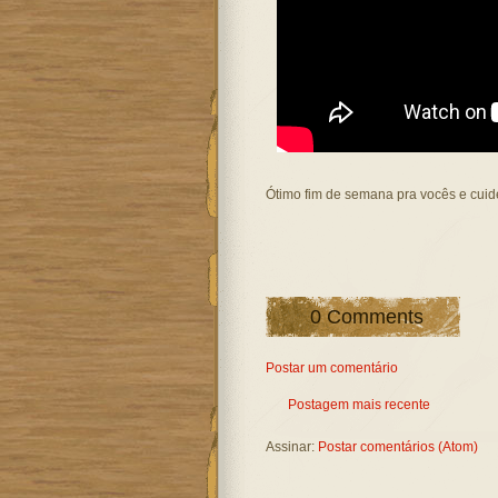
Ótimo fim de semana pra vocês e cuide
0 Comments
Postar um comentário
Postagem mais recente
Assinar:
Postar comentários (Atom)