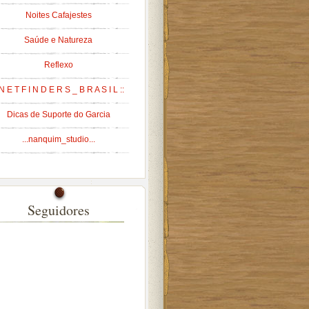
Noites Cafajestes
Saúde e Natureza
Reflexo
 N E T F I N D E R S _ B R A S I L ::
Dicas de Suporte do Garcia
...nanquim_studio...
Seguidores