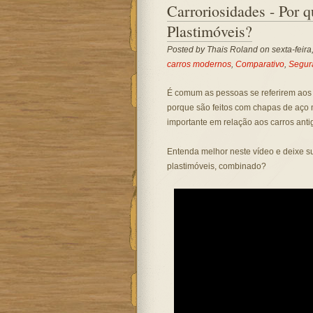
Carroriosidades - Por q
Plastimóveis?
Posted by
Thais Roland
on sexta-feira
carros modernos
,
Comparativo
,
Segur
É comum as pessoas se referirem aos
porque são feitos com chapas de aço m
importante em relação aos carros anti
Entenda melhor neste vídeo e deixe s
plastimóveis, combinado?