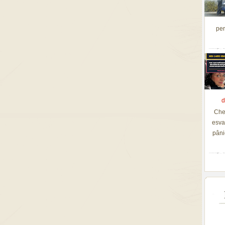
per
d
Che
esva
pâni