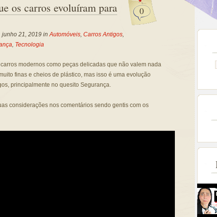
ue os carros evoluíram para
0
, junho 21, 2019 in
Automóveis
,
Carros Antigos
,
ança
,
Tecnologia
 carros modernos como peças delicadas que não valem nada
uito finas e cheios de plástico, mas isso é uma evolução
gos, principalmente no quesito Segurança.
uas considerações nos comentários sendo gentis com os