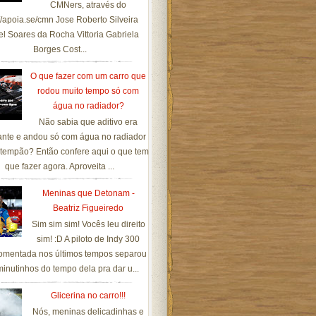
CMNers, através do
://apoia.se/cmn Jose Roberto Silveira
el Soares da Rocha Vittoria Gabriela
Borges Cost...
O que fazer com um carro que
rodou muito tempo só com
água no radiador?
Não sabia que aditivo era
ante e andou só com água no radiador
tempão? Então confere aqui o que tem
que fazer agora. Aproveita ...
Meninas que Detonam -
Beatriz Figueiredo
Sim sim sim! Vocês leu direito
sim! :D A piloto de Indy 300
omentada nos últimos tempos separou
inutinhos do tempo dela pra dar u...
Glicerina no carro!!!
Nós, meninas delicadinhas e