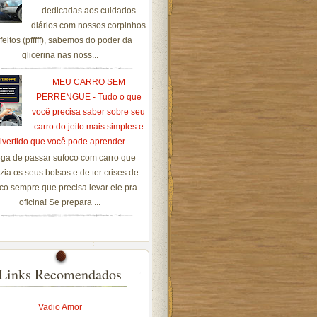
dedicadas aos cuidados
diários com nossos corpinhos
feitos (pfffff), sabemos do poder da
glicerina nas noss...
MEU CARRO SEM
PERRENGUE - Tudo o que
você precisa saber sobre seu
carro do jeito mais simples e
ivertido que você pode aprender
ga de passar sufoco com carro que
zia os seus bolsos e de ter crises de
co sempre que precisa levar ele pra
oficina! Se prepara ...
Links Recomendados
Vadio Amor