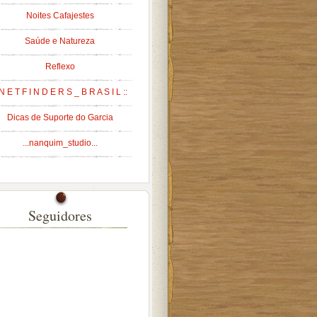
Noites Cafajestes
Saúde e Natureza
Reflexo
 N E T F I N D E R S _ B R A S I L ::
Dicas de Suporte do Garcia
...nanquim_studio...
Seguidores