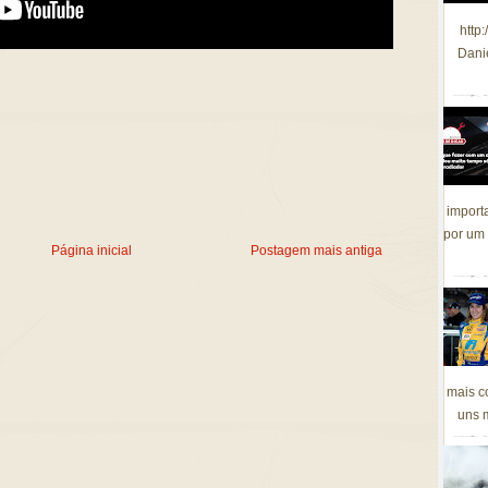
http
Dani
import
por um 
Página inicial
Postagem mais antiga
mais c
uns m