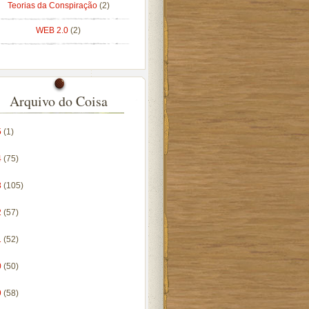
Teorias da Conspiração
(2)
WEB 2.0
(2)
Arquivo do Coisa
5
(1)
4
(75)
3
(105)
2
(57)
1
(52)
0
(50)
9
(58)