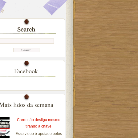
Facebook
Mais lidos da semana
Carro não desliga mesmo
tirando a chave
Esse vídeo é apoiado pelos