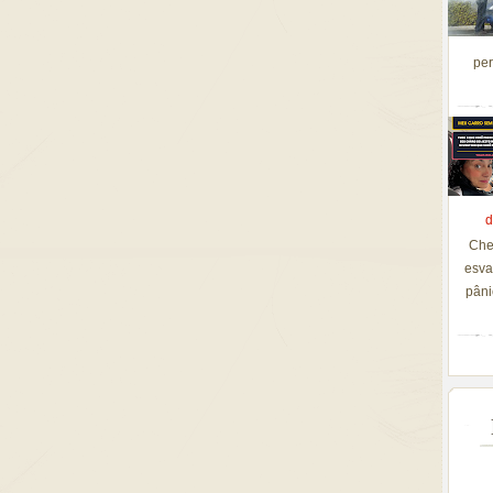
per
d
Che
esva
pâni