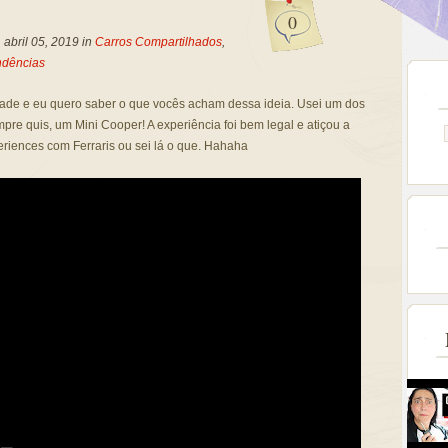
0
 abril 05, 2019 in
Carros Compartilhados
,
ndências
ade e eu quero saber o que vocês acham dessa ideia. Usei um dos
empre quis, um Mini Cooper! A experiência foi bem legal e atiçou a
riences com Ferraris ou sei lá o que. Hahaha