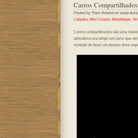
Carros Compartilhados
Posted by
Thais Roland
on sexta-feira,
Cidades
,
Mini Cooper
,
Mobilidade
,
Te
Carros compartilhados são uma realid
aplicativos pra dirigir um carro que s
vontade de fazer um desses drive expe