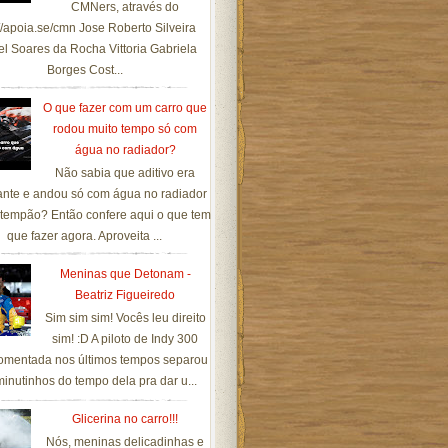
CMNers, através do
://apoia.se/cmn Jose Roberto Silveira
el Soares da Rocha Vittoria Gabriela
Borges Cost...
O que fazer com um carro que
rodou muito tempo só com
água no radiador?
Não sabia que aditivo era
ante e andou só com água no radiador
tempão? Então confere aqui o que tem
que fazer agora. Aproveita ...
Meninas que Detonam -
Beatriz Figueiredo
Sim sim sim! Vocês leu direito
sim! :D A piloto de Indy 300
omentada nos últimos tempos separou
inutinhos do tempo dela pra dar u...
Glicerina no carro!!!
Nós, meninas delicadinhas e