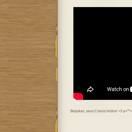
Beijokas, seus Coisos lindos! <3 p="">