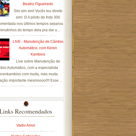
Beatriz Figueiredo
Sim sim sim! Vocês leu direito
sim! :D A piloto de Indy 300
omentada nos últimos tempos separou
inutinhos do tempo dela pra dar u...
LIVE - Manutenção de Câmbio
Automático, com Keren
Kambios
Live sobre Manutenção de
bio Automático, com a especialista
renkambios com muita, mas muita
ação importante mesmoooo!!!! Esse ...
Links Recomendados
Vadio Amor