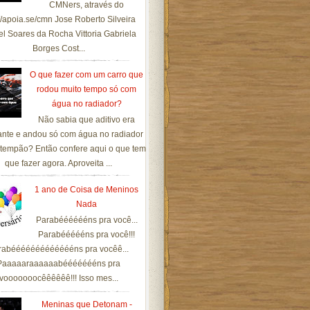
CMNers, através do
://apoia.se/cmn Jose Roberto Silveira
el Soares da Rocha Vittoria Gabriela
Borges Cost...
O que fazer com um carro que
rodou muito tempo só com
água no radiador?
Não sabia que aditivo era
ante e andou só com água no radiador
tempão? Então confere aqui o que tem
que fazer agora. Aproveita ...
1 ano de Coisa de Meninos
Nada
Parabééééééns pra você...
Parabéééééns pra você!!!
rabéééééééééééééns pra vocêê...
Paaaaaraaaaaabéééééééns pra
vooooooocêêêêêê!!! Isso mes...
Meninas que Detonam -