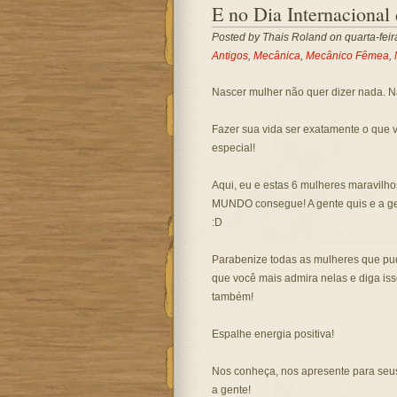
E no Dia Internacional d
Posted by
Thais Roland
on quarta-feir
Antigos
,
Mecânica
,
Mecânico Fêmea
,
Nascer mulher não quer dizer nada. N
Fazer sua vida ser exatamente o que v
especial!
Aqui, eu e estas 6 mulheres maravilh
MUNDO consegue! A gente quis e a ge
:D
Parabenize todas as mulheres que pu
que você mais admira nelas e diga is
também!
Espalhe energia positiva!
Nos conheça, nos apresente para seu
a gente!