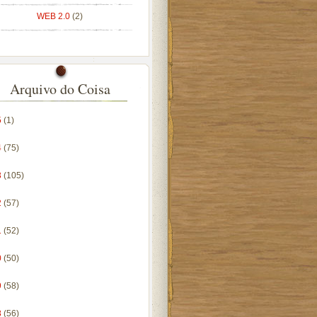
WEB 2.0
(2)
Arquivo do Coisa
5
(1)
4
(75)
3
(105)
2
(57)
1
(52)
0
(50)
9
(58)
8
(56)