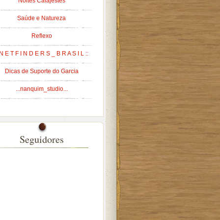
Noites Cafajestes
Saúde e Natureza
Reflexo
 N E T F I N D E R S _ B R A S I L ::
Dicas de Suporte do Garcia
...nanquim_studio...
Seguidores