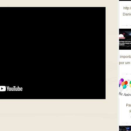
http
Dani
import
por um 
Pa