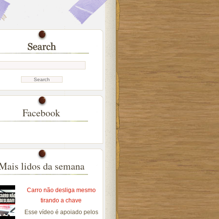
Facebook
Mais lidos da semana
Carro não desliga mesmo
tirando a chave
Esse vídeo é apoiado pelos