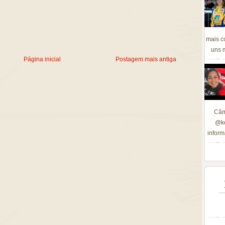
mais c
uns m
Página inicial
Postagem mais antiga
Câm
@ke
inform