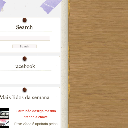
Facebook
Mais lidos da semana
Carro não desliga mesmo
tirando a chave
Esse vídeo é apoiado pelos