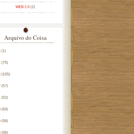
WEB 2.0
(2)
Arquivo do Coisa
5
(1)
4
(75)
3
(105)
2
(57)
1
(52)
0
(50)
9
(58)
8
(56)