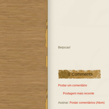
Beijocas!
0 Comments
Postar um comentário
Postagem mais recente
Assinar:
Postar comentários (Atom)