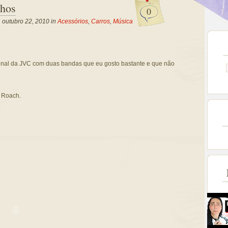
nhos
0
, outubro 22, 2010 in
Acessórios
,
Carros
,
Música
onal da JVC com duas bandas que eu gosto bastante e que não
a Roach.