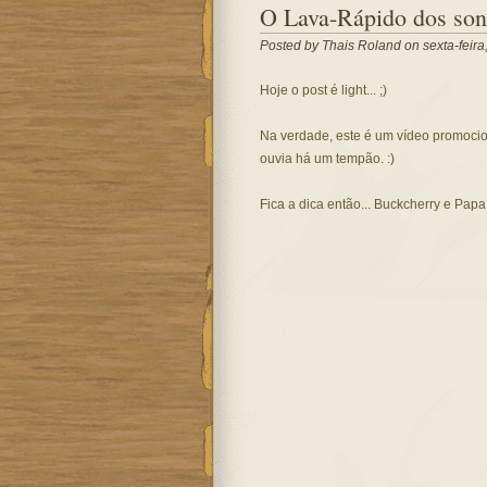
O Lava-Rápido dos so
Posted by
Thais Roland
on sexta-feira
Hoje o post é light... ;)
Na verdade, este é um vídeo promoci
ouvia há um tempão. :)
Fica a dica então... Buckcherry e Pap