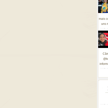
mais c
uns m
Câm
@ke
inform