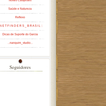
Noites Cafajestes
Saúde e Natureza
Reflexo
 N E T F I N D E R S _ B R A S I L ::
Dicas de Suporte do Garcia
...nanquim_studio...
Seguidores