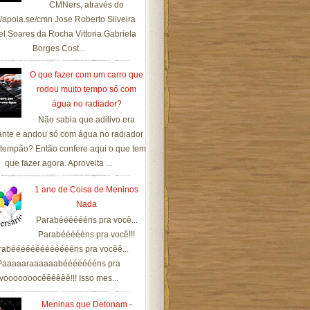
CMNers, através do
://apoia.se/cmn Jose Roberto Silveira
el Soares da Rocha Vittoria Gabriela
Borges Cost...
O que fazer com um carro que
rodou muito tempo só com
água no radiador?
Não sabia que aditivo era
ante e andou só com água no radiador
tempão? Então confere aqui o que tem
que fazer agora. Aproveita ...
1 ano de Coisa de Meninos
Nada
Parabééééééns pra você...
Parabéééééns pra você!!!
rabéééééééééééééns pra vocêê...
Paaaaaraaaaaabéééééééns pra
vooooooocêêêêêê!!! Isso mes...
Meninas que Detonam -