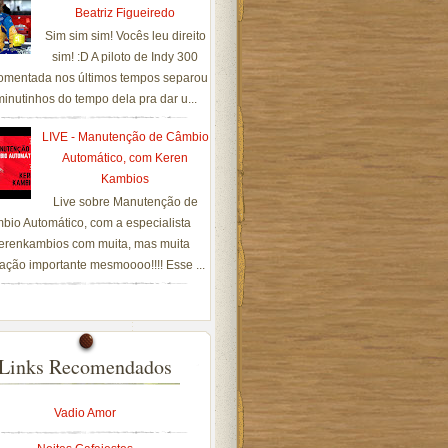
Beatriz Figueiredo
Sim sim sim! Vocês leu direito
sim! :D A piloto de Indy 300
omentada nos últimos tempos separou
inutinhos do tempo dela pra dar u...
LIVE - Manutenção de Câmbio
Automático, com Keren
Kambios
Live sobre Manutenção de
bio Automático, com a especialista
renkambios com muita, mas muita
ação importante mesmoooo!!!! Esse ...
Links Recomendados
Vadio Amor