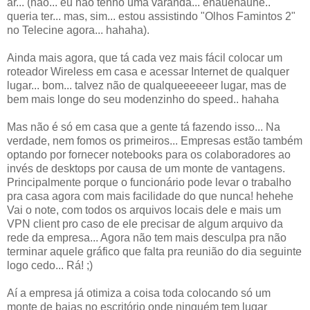
ar... (não... eu não tenho uma varanda... ehauehauhe..
queria ter... mas, sim... estou assistindo "Olhos Famintos 2"
no Telecine agora... hahaha).
Ainda mais agora, que tá cada vez mais fácil colocar um
roteador Wireless em casa e acessar Internet de qualquer
lugar... bom... talvez não de qualqueeeeeer lugar, mas de
bem mais longe do seu modenzinho do speed.. hahaha
Mas não é só em casa que a gente tá fazendo isso... Na
verdade, nem fomos os primeiros... Empresas estão também
optando por fornecer notebooks para os colaboradores ao
invés de desktops por causa de um monte de vantagens.
Principalmente porque o funcionário pode levar o trabalho
pra casa agora com mais facilidade do que nunca! hehehe
Vai o note, com todos os arquivos locais dele e mais um
VPN client pro caso de ele precisar de algum arquivo da
rede da empresa... Agora não tem mais desculpa pra não
terminar aquele gráfico que falta pra reunião do dia seguinte
logo cedo... Rá! ;)
Aí a empresa já otimiza a coisa toda colocando só um
monte de baias no escritório onde ninguém tem lugar