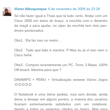
Victor Albuquerque
6 de novembro de 2009 às 23:28
Só não fazer igual a Thais que tá tudo certo. Andar com um
Cisco 2600 em baixo do braço, a mochila com o desenho
da maçã e para ajudar, no ziper da mochila tem dois pen-
drives pendurados.
Obs1.: Ela faz isso no metro ...
Obs2.: Tudo que falei é mentira :P Mas eu já ví isso sem o
Cisco hehe.
Obs3.: Comprei recentemente um PC, Torre, 3 Baias, 100%
Off-board. Advinha para que ?
DINAMIPS + PEMU + Virtualização eeeeee Vários Jogos
:D:D:D:D:D
O Notebook é uma ótima pedida, mas sem dúvida, ainda
deixa a desejar em alguns pontos, a maioria dos usuários
ficariam extremamente satisfeitos com um notebook,
devido a todos os aspectos citados no tópico. Mas para