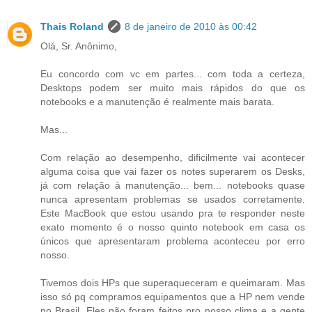
Thais Roland
8 de janeiro de 2010 às 00:42
Olá, Sr. Anônimo,
Eu concordo com vc em partes... com toda a certeza,
Desktops podem ser muito mais rápidos do que os
notebooks e a manutenção é realmente mais barata.
Mas...
Com relação ao desempenho, dificilmente vai acontecer
alguma coisa que vai fazer os notes superarem os Desks,
já com relação à manutenção... bem... notebooks quase
nunca apresentam problemas se usados corretamente.
Este MacBook que estou usando pra te responder neste
exato momento é o nosso quinto notebook em casa os
únicos que apresentaram problema aconteceu por erro
nosso.
Tivemos dois HPs que superaqueceram e queimaram. Mas
isso só pq compramos equipamentos que a HP nem vende
no Brasil. Eles não foram feitos pro nosso clima e a gente