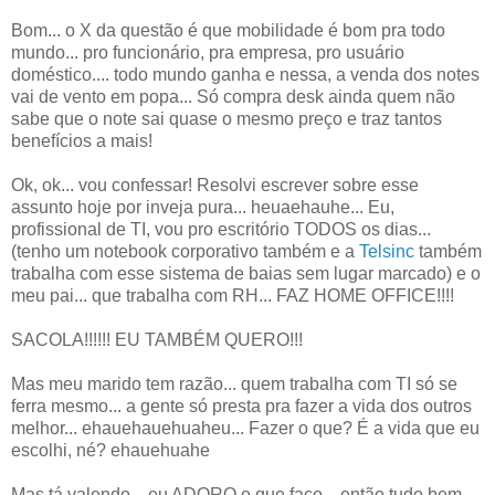
Bom... o X da questão é que mobilidade é bom pra todo
mundo... pro funcionário, pra empresa, pro usuário
doméstico.... todo mundo ganha e nessa, a venda dos notes
vai de vento em popa... Só compra desk ainda quem não
sabe que o note sai quase o mesmo preço e traz tantos
benefícios a mais!
Ok, ok... vou confessar! Resolvi escrever sobre esse
assunto hoje por inveja pura... heuaehauhe... Eu,
profissional de TI, vou pro escritório TODOS os dias...
(tenho um notebook corporativo também e a
Telsinc
também
trabalha com esse sistema de baias sem lugar marcado) e o
meu pai... que trabalha com RH... FAZ HOME OFFICE!!!!
SACOLA!!!!!! EU TAMBÉM QUERO!!!
Mas meu marido tem razão... quem trabalha com TI só se
ferra mesmo... a gente só presta pra fazer a vida dos outros
melhor... ehauehauehuaheu... Fazer o que? É a vida que eu
escolhi, né? ehauehuahe
Mas tá valendo... eu ADORO o que faço... então tudo bem...