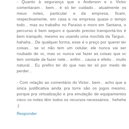
- Quanto à segurança que o Anderson e o Victor
comentaram... bem... é só ter cuidado... atualmente os
meus notes, particular e da empresa, ficam,
respectivamente, em casa e na empresa quase o tempo
todo... mas eu trabalho no Paraíso e moro em Santana, o
percurso é bem seguro e quando preciso transportá-los é
bem tranquilo, mesmo eu usando uma mochila da Targus..
hahaha... De qualquer forma, esse é o preço por querer ter
coisas... se vc não tem um celular, ele nunca vai ser
roubado de vc, mas vc nunca vai fazer as coisas que vc
tem vontade de fazer nele... enfim... causa e efeito... muito
natural... Eu prefiro ter do que nao ter só por medo de
perder...
- Com relação ao comentário do Victor.. bem... acho que a
única justificativa ainda pra torre são os jogos mesmo,
porque pra virtualização e pra emulação de equipamentos
cisco os notes têm todos os recursos necessários.. hehehe
;)
Responder