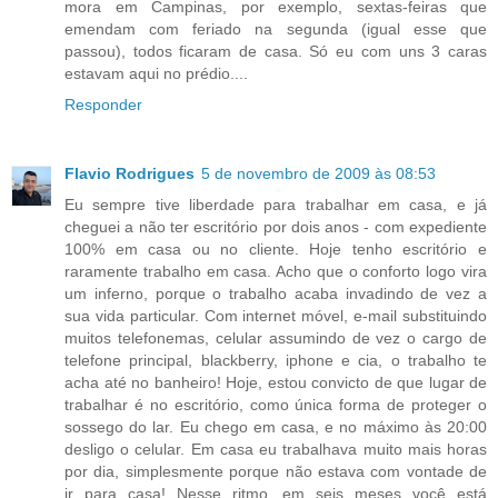
mora em Campinas, por exemplo, sextas-feiras que
emendam com feriado na segunda (igual esse que
passou), todos ficaram de casa. Só eu com uns 3 caras
estavam aqui no prédio....
Responder
Flavio Rodrigues
5 de novembro de 2009 às 08:53
Eu sempre tive liberdade para trabalhar em casa, e já
cheguei a não ter escritório por dois anos - com expediente
100% em casa ou no cliente. Hoje tenho escritório e
raramente trabalho em casa. Acho que o conforto logo vira
um inferno, porque o trabalho acaba invadindo de vez a
sua vida particular. Com internet móvel, e-mail substituindo
muitos telefonemas, celular assumindo de vez o cargo de
telefone principal, blackberry, iphone e cia, o trabalho te
acha até no banheiro! Hoje, estou convicto de que lugar de
trabalhar é no escritório, como única forma de proteger o
sossego do lar. Eu chego em casa, e no máximo às 20:00
desligo o celular. Em casa eu trabalhava muito mais horas
por dia, simplesmente porque não estava com vontade de
ir para casa! Nesse ritmo, em seis meses você está