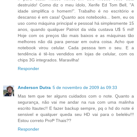
destruído! Como diz o meu ídolo, Xerife Ed Tom Bell, "A
idade simplifica o homem!". Trabalho é no escritório e
descanso é em casa! Quanto aos notebooks... bem, eu os
uso como máquina principal e pessoal há simplesmente 15
anos, quando qualquer Patriot da vida custava U$ 5 mil!
Hoje com os preços tão mais baixos e as máquinas tão
melhores não dá para pensar em outra coisa. Acho que
notebook virou celular. Cada pessoa tem o seu. E a
tendência é tê-los vendidos em lojas de celular, com os
chips 3G integrados. Maravilha!
Responder
Anderson Dutra
5 de novembro de 2009 às 09:33
Mas tem que ter alguns cuidados com o note. Quanto a
segurança, não vai me andar na rua com uma malinha
escrito Itautec!! E fazer backup sempre, pq o hd do note é
sensivel e qualquer queda seu HD vai para o beleléu!!!
Estou correto Profª Thais??
Responder