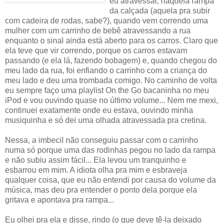
eu atravessar, naquela rampa
da calçada (aquela pra subir
com cadeira de rodas, sabe?), quando vem correndo uma
mulher com um carrinho de bebê atravessando a rua
enquanto o sinal ainda está aberto para os carros. Claro que
ela teve que vir correndo, porque os carros estavam
passando (e ela lá, fazendo bobagem) e, quando chegou do
meu lado da rua, foi enfiando o carrinho com a criança do
meu lado e deu uma trombada comigo. No caminho de volta
eu sempre faço uma playlist On the Go bacaninha no meu
iPod e vou ouvindo quase no último volume... Nem me mexi,
continuei exatamente onde eu estava, ouvindo minha
musiquinha e só dei uma olhada atravessada pra cretina.
Nessa, a imbecil não conseguiu passar com o carrinho
numa só porque uma das rodinhas pegou no lado da rampa
e não subiu assim fácil... Ela levou um tranquinho e
esbarrou em mim. A idiota olha pra mim e esbraveja
qualquer coisa, que eu não entendi por causa do volume da
música, mas deu pra entender o ponto dela porque ela
gritava e apontava pra rampa...
Eu olhei pra ela e disse, rindo (o que deve tê-la deixado