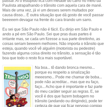
passar. Aí o estúpido fica com metade do carro no meio da
Paulista atrapalhando o trânsito com aquela cara de mané.
Mais de uma vez, já vi um desses serem multados por
causa disso... É outra situação que dá gosto de você passar
beeeeem devagar na frente do cara tirando um sarro.
Eu sei que São Paulo não é fácil. Eu dirijo em São Paulo e
ando a pé em São Paulo. Sei que pras duas partes é
irritante mas, se cada um fizesse a sua parte direitinho, as
coisas seriam beeeem melhores. Não importa o trânsito que
esteja, quando você vê alguém (motorista ou pedestre)
fazendo alguma coisa direito no trânsito, a sensação é tão
boa que todo o resto fica mais suportável.
Na boa... tô dando bronca mesmo...
porque eu respeito a sinalização
meeesmo... Pode me chamar de boba...
pode não acreditar... mas que eu faço,
faço... Acho que é importante e faz parte
do meu caráter seguir as regras. E, se
você é dos que fazem bobagem no
trânsito (andando ou dirigindo), pode ter
certeza de que vai ficar nervoso comigo