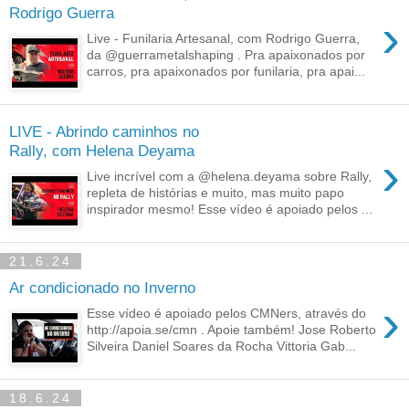
Rodrigo Guerra
›
Live - Funilaria Artesanal, com Rodrigo Guerra,
da @guerrametalshaping . Pra apaixonados por
carros, pra apaixonados por funilaria, pra apai...
LIVE - Abrindo caminhos no
Rally, com Helena Deyama
›
Live incrível com a @helena.deyama sobre Rally,
repleta de histórias e muito, mas muito papo
inspirador mesmo! Esse vídeo é apoiado pelos ...
21.6.24
Ar condicionado no Inverno
›
Esse vídeo é apoiado pelos CMNers, através do
http://apoia.se/cmn . Apoie também! Jose Roberto
Silveira Daniel Soares da Rocha Vittoria Gab...
18.6.24