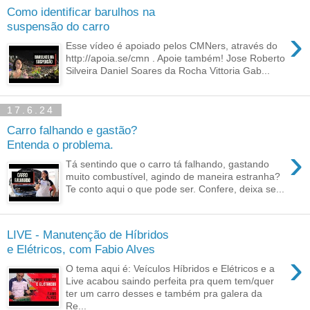
Como identificar barulhos na
suspensão do carro
›
Esse vídeo é apoiado pelos CMNers, através do
http://apoia.se/cmn . Apoie também! Jose Roberto
Silveira Daniel Soares da Rocha Vittoria Gab...
17.6.24
Carro falhando e gastão?
Entenda o problema.
›
Tá sentindo que o carro tá falhando, gastando
muito combustível, agindo de maneira estranha?
Te conto aqui o que pode ser. Confere, deixa se...
LIVE - Manutenção de Híbridos
e Elétricos, com Fabio Alves
›
O tema aqui é: Veículos Híbridos e Elétricos e a
Live acabou saindo perfeita pra quem tem/quer
ter um carro desses e também pra galera da
Re...