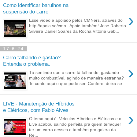
Como identificar barulhos na
suspensão do carro
›
Esse vídeo é apoiado pelos CMNers, através do
http://apoia.se/cmn . Apoie também! Jose Roberto
Silveira Daniel Soares da Rocha Vittoria Gab...
17.6.24
Carro falhando e gastão?
Entenda o problema.
›
Tá sentindo que o carro tá falhando, gastando
muito combustível, agindo de maneira estranha?
Te conto aqui o que pode ser. Confere, deixa se...
LIVE - Manutenção de Híbridos
e Elétricos, com Fabio Alves
›
O tema aqui é: Veículos Híbridos e Elétricos e a
Live acabou saindo perfeita pra quem tem/quer
ter um carro desses e também pra galera da
Re...