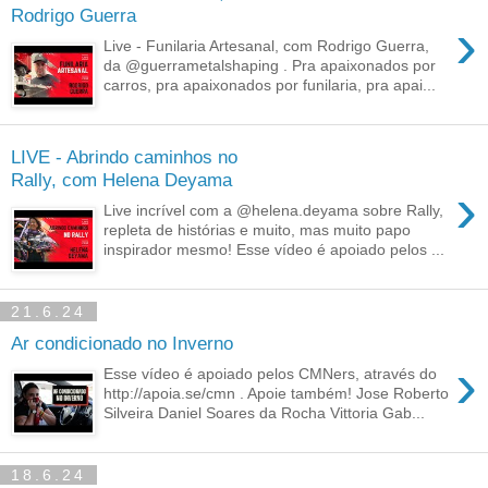
Rodrigo Guerra
›
Live - Funilaria Artesanal, com Rodrigo Guerra,
da @guerrametalshaping . Pra apaixonados por
carros, pra apaixonados por funilaria, pra apai...
LIVE - Abrindo caminhos no
Rally, com Helena Deyama
›
Live incrível com a @helena.deyama sobre Rally,
repleta de histórias e muito, mas muito papo
inspirador mesmo! Esse vídeo é apoiado pelos ...
21.6.24
Ar condicionado no Inverno
›
Esse vídeo é apoiado pelos CMNers, através do
http://apoia.se/cmn . Apoie também! Jose Roberto
Silveira Daniel Soares da Rocha Vittoria Gab...
18.6.24