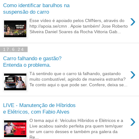
Como identificar barulhos na
suspensão do carro
›
Esse vídeo é apoiado pelos CMNers, através do
http://apoia.se/cmn . Apoie também! Jose Roberto
Silveira Daniel Soares da Rocha Vittoria Gab...
17.6.24
Carro falhando e gastão?
Entenda o problema.
›
Tá sentindo que o carro tá falhando, gastando
muito combustível, agindo de maneira estranha?
Te conto aqui o que pode ser. Confere, deixa se...
LIVE - Manutenção de Híbridos
e Elétricos, com Fabio Alves
›
O tema aqui é: Veículos Híbridos e Elétricos e a
Live acabou saindo perfeita pra quem tem/quer
ter um carro desses e também pra galera da
Re...