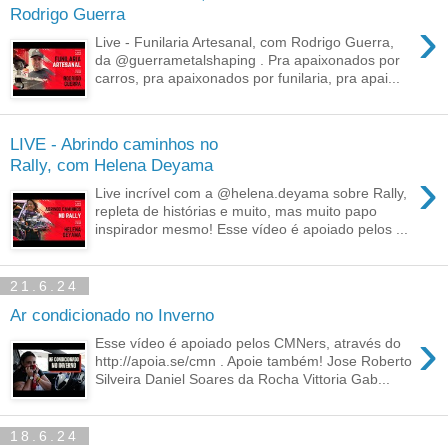
Rodrigo Guerra
›
Live - Funilaria Artesanal, com Rodrigo Guerra,
da @guerrametalshaping . Pra apaixonados por
carros, pra apaixonados por funilaria, pra apai...
LIVE - Abrindo caminhos no
Rally, com Helena Deyama
›
Live incrível com a @helena.deyama sobre Rally,
repleta de histórias e muito, mas muito papo
inspirador mesmo! Esse vídeo é apoiado pelos ...
21.6.24
Ar condicionado no Inverno
›
Esse vídeo é apoiado pelos CMNers, através do
http://apoia.se/cmn . Apoie também! Jose Roberto
Silveira Daniel Soares da Rocha Vittoria Gab...
18.6.24