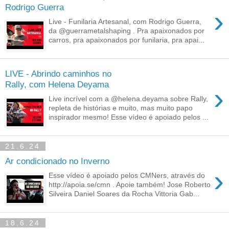
Rodrigo Guerra
›
Live - Funilaria Artesanal, com Rodrigo Guerra,
da @guerrametalshaping . Pra apaixonados por
carros, pra apaixonados por funilaria, pra apai...
LIVE - Abrindo caminhos no
Rally, com Helena Deyama
›
Live incrível com a @helena.deyama sobre Rally,
repleta de histórias e muito, mas muito papo
inspirador mesmo! Esse vídeo é apoiado pelos ...
21.6.24
Ar condicionado no Inverno
›
Esse vídeo é apoiado pelos CMNers, através do
http://apoia.se/cmn . Apoie também! Jose Roberto
Silveira Daniel Soares da Rocha Vittoria Gab...
18.6.24