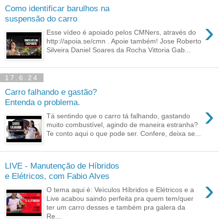
Como identificar barulhos na
suspensão do carro
›
Esse vídeo é apoiado pelos CMNers, através do
http://apoia.se/cmn . Apoie também! Jose Roberto
Silveira Daniel Soares da Rocha Vittoria Gab...
17.6.24
Carro falhando e gastão?
Entenda o problema.
›
Tá sentindo que o carro tá falhando, gastando
muito combustível, agindo de maneira estranha?
Te conto aqui o que pode ser. Confere, deixa se...
LIVE - Manutenção de Híbridos
e Elétricos, com Fabio Alves
›
O tema aqui é: Veículos Híbridos e Elétricos e a
Live acabou saindo perfeita pra quem tem/quer
ter um carro desses e também pra galera da
Re...