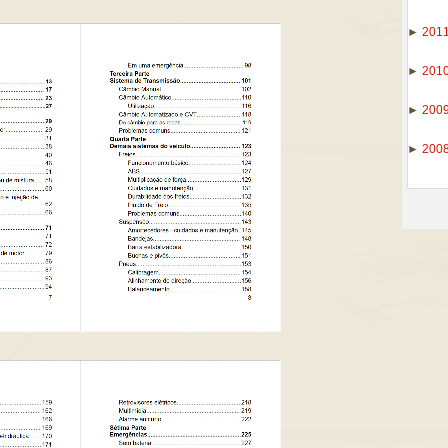
►
201
►
201
►
200
►
200