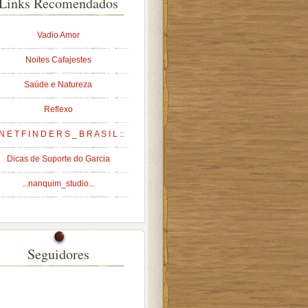
Links Recomendados
Vadio Amor
Noites Cafajestes
Saúde e Natureza
Reflexo
 N E T F I N D E R S _ B R A S I L ::
Dicas de Suporte do Garcia
...nanquim_studio...
Seguidores