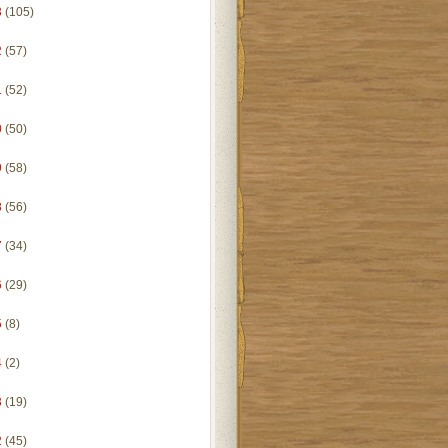
3
(105)
2
(57)
1
(52)
0
(50)
9
(58)
8
(56)
7
(34)
6
(29)
5
(8)
4
(2)
3
(19)
2
(45)