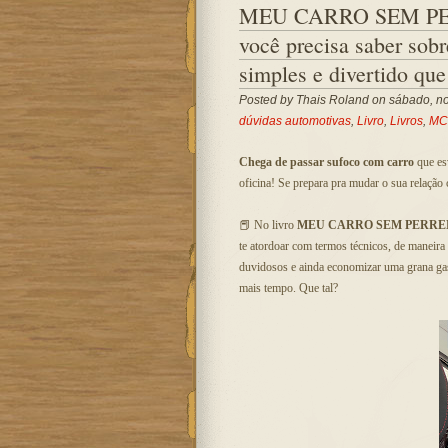
MEU CARRO SEM PER
você precisa saber sobr
simples e divertido qu
Posted by
Thais Roland
on sábado, no
dúvidas automotivas
,
Livro
,
Livros
,
MC
Chega de passar sufoco com carro
que esv
oficina! Se prepara pra mudar o sua relação
📕 No livro
MEU CARRO SEM PERR
te atordoar com termos técnicos, de maneira
duvidosos e ainda economizar uma grana ga
mais tempo. Que tal?