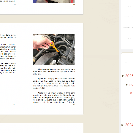
▼
202
▼
n
M
►
202