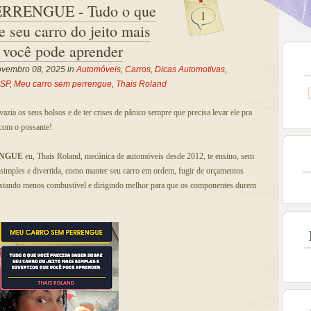
RENGUE - Tudo o que
1
e seu carro do jeito mais
e você pode aprender
vembro 08, 2025 in
Automóveis
,
Carros
,
Dicas Automotivas
,
SP
,
Meu carro sem perrengue
,
Thais Roland
azia os seus bolsos e de ter crises de pânico sempre que precisa levar ele pra
 com o possante!
ENGUE
eu, Thais Roland, mecânica de automóveis desde 2012, te ensino, sem
 simples e divertida, como manter seu carro em ordem, fugir de orçamentos
stando menos combustível e dirigindo melhor para que os componentes durem