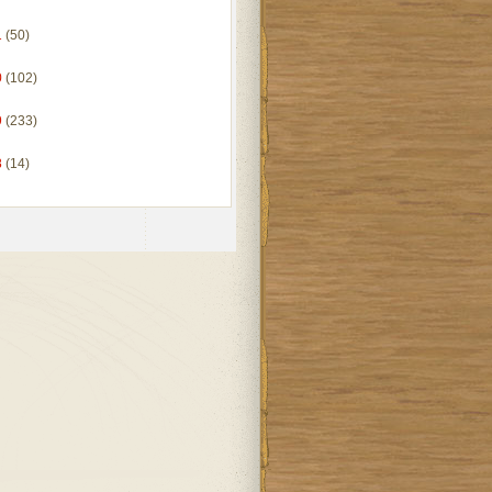
1
(50)
0
(102)
9
(233)
8
(14)