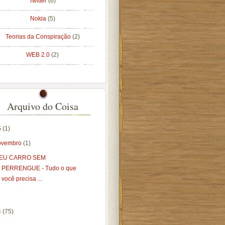
Twitter
(6)
Nokia
(5)
Teorias da Conspiração
(2)
WEB 2.0
(2)
Arquivo do Coisa
5
(1)
ovembro
(1)
EU CARRO SEM
PERRENGUE - Tudo o que
você precisa ...
4
(75)