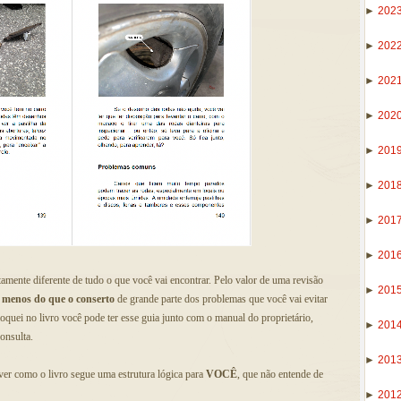
►
202
►
202
►
202
►
202
►
201
►
201
►
201
►
201
amente diferente de tudo o que você vai encontrar. Pelo valor de uma revisão
►
201
 menos do que o conserto
de grande parte dos problemas que você vai evitar
oquei no livro você pode ter esse guia junto com o manual do proprietário,
►
201
onsulta.
►
201
ver como o livro segue uma estrutura lógica para
VOCÊ
, que não entende de
►
201