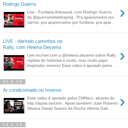
Rodrigo Guerra
›
Live - Funilaria Artesanal, com Rodrigo Guerra,
da @guerrametalshaping . Pra apaixonados por
carros, pra apaixonados por funilaria, pra apai...
LIVE - Abrindo caminhos no
Rally, com Helena Deyama
›
Live incrível com a @helena.deyama sobre Rally,
repleta de histórias e muito, mas muito papo
inspirador mesmo! Esse vídeo é apoiado pelos ...
21.6.24
Ar condicionado no Inverno
›
Esse vídeo é apoiado pelos CMNers, através do
http://apoia.se/cmn . Apoie também! Jose Roberto
Silveira Daniel Soares da Rocha Vittoria Gab...
18.6.24