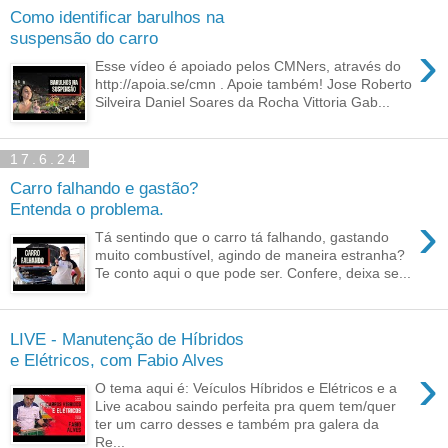
Como identificar barulhos na
suspensão do carro
›
Esse vídeo é apoiado pelos CMNers, através do
http://apoia.se/cmn . Apoie também! Jose Roberto
Silveira Daniel Soares da Rocha Vittoria Gab...
17.6.24
Carro falhando e gastão?
Entenda o problema.
›
Tá sentindo que o carro tá falhando, gastando
muito combustível, agindo de maneira estranha?
Te conto aqui o que pode ser. Confere, deixa se...
LIVE - Manutenção de Híbridos
e Elétricos, com Fabio Alves
›
O tema aqui é: Veículos Híbridos e Elétricos e a
Live acabou saindo perfeita pra quem tem/quer
ter um carro desses e também pra galera da
Re...