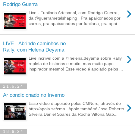
Rodrigo Guerra
›
Live - Funilaria Artesanal, com Rodrigo Guerra,
da @guerrametalshaping . Pra apaixonados por
carros, pra apaixonados por funilaria, pra apai...
LIVE - Abrindo caminhos no
Rally, com Helena Deyama
›
Live incrível com a @helena.deyama sobre Rally,
repleta de histórias e muito, mas muito papo
inspirador mesmo! Esse vídeo é apoiado pelos ...
21.6.24
Ar condicionado no Inverno
›
Esse vídeo é apoiado pelos CMNers, através do
http://apoia.se/cmn . Apoie também! Jose Roberto
Silveira Daniel Soares da Rocha Vittoria Gab...
18.6.24