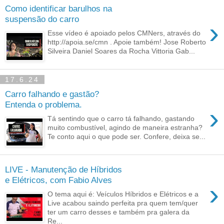
Como identificar barulhos na
suspensão do carro
›
Esse vídeo é apoiado pelos CMNers, através do
http://apoia.se/cmn . Apoie também! Jose Roberto
Silveira Daniel Soares da Rocha Vittoria Gab...
17.6.24
Carro falhando e gastão?
Entenda o problema.
›
Tá sentindo que o carro tá falhando, gastando
muito combustível, agindo de maneira estranha?
Te conto aqui o que pode ser. Confere, deixa se...
LIVE - Manutenção de Híbridos
e Elétricos, com Fabio Alves
›
O tema aqui é: Veículos Híbridos e Elétricos e a
Live acabou saindo perfeita pra quem tem/quer
ter um carro desses e também pra galera da
Re...