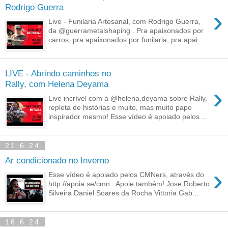
Rodrigo Guerra
›
Live - Funilaria Artesanal, com Rodrigo Guerra,
da @guerrametalshaping . Pra apaixonados por
carros, pra apaixonados por funilaria, pra apai...
LIVE - Abrindo caminhos no
Rally, com Helena Deyama
›
Live incrível com a @helena.deyama sobre Rally,
repleta de histórias e muito, mas muito papo
inspirador mesmo! Esse vídeo é apoiado pelos ...
21.6.24
Ar condicionado no Inverno
›
Esse vídeo é apoiado pelos CMNers, através do
http://apoia.se/cmn . Apoie também! Jose Roberto
Silveira Daniel Soares da Rocha Vittoria Gab...
18.6.24