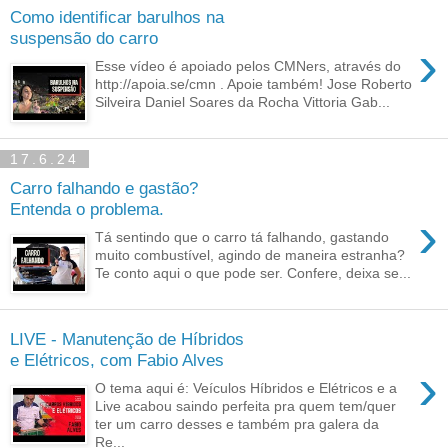
Como identificar barulhos na
suspensão do carro
›
Esse vídeo é apoiado pelos CMNers, através do
http://apoia.se/cmn . Apoie também! Jose Roberto
Silveira Daniel Soares da Rocha Vittoria Gab...
17.6.24
Carro falhando e gastão?
Entenda o problema.
›
Tá sentindo que o carro tá falhando, gastando
muito combustível, agindo de maneira estranha?
Te conto aqui o que pode ser. Confere, deixa se...
LIVE - Manutenção de Híbridos
e Elétricos, com Fabio Alves
›
O tema aqui é: Veículos Híbridos e Elétricos e a
Live acabou saindo perfeita pra quem tem/quer
ter um carro desses e também pra galera da
Re...