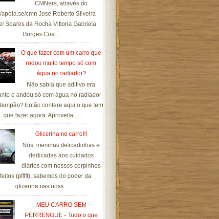
CMNers, através do
://apoia.se/cmn Jose Roberto Silveira
el Soares da Rocha Vittoria Gabriela
Borges Cost...
O que fazer com um carro que
rodou muito tempo só com
água no radiador?
Não sabia que aditivo era
ante e andou só com água no radiador
tempão? Então confere aqui o que tem
que fazer agora. Aproveita ...
Glicerina no carro!!!
Nós, meninas delicadinhas e
dedicadas aos cuidados
diários com nossos corpinhos
feitos (pfffff), sabemos do poder da
glicerina nas noss...
MEU CARRO SEM
PERRENGUE - Tudo o que