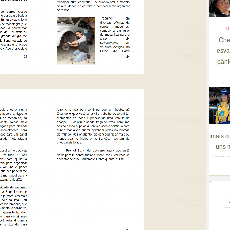
d
Che
esva
pâni
mais c
uns m