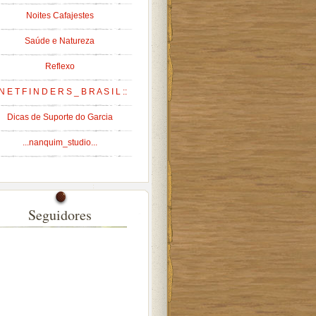
Noites Cafajestes
Saúde e Natureza
Reflexo
 N E T F I N D E R S _ B R A S I L ::
Dicas de Suporte do Garcia
...nanquim_studio...
Seguidores