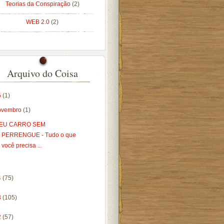
Teorias da Conspiração
(2)
WEB 2.0
(2)
Arquivo do Coisa
5
(1)
ovembro
(1)
EU CARRO SEM
PERRENGUE - Tudo o que
você precisa ...
4
(75)
3
(105)
2
(57)