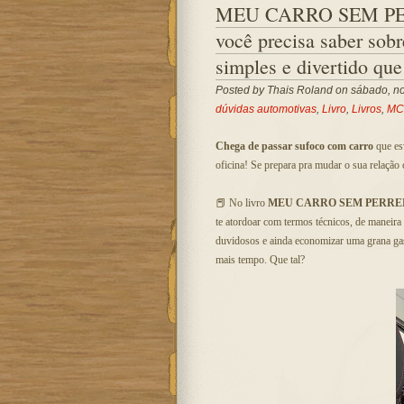
MEU CARRO SEM PER
você precisa saber sobr
simples e divertido qu
Posted by
Thais Roland
on sábado, no
dúvidas automotivas
,
Livro
,
Livros
,
MC
Chega de passar sufoco com carro
que esv
oficina! Se prepara pra mudar o sua relação
📕 No livro
MEU CARRO SEM PERR
te atordoar com termos técnicos, de maneira
duvidosos e ainda economizar uma grana ga
mais tempo. Que tal?