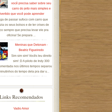
você precisa saber sobre seu
carro do jeito mais simples e
ivertido que você pode aprender
ga de passar sufoco com carro que
zia os seus bolsos e de ter crises de
co sempre que precisa levar ele pra
oficina! Se prepara ...
Meninas que Detonam -
Beatriz Figueiredo
Sim sim sim! Vocês leu direito
sim! :D A piloto de Indy 300
omentada nos últimos tempos separou
inutinhos do tempo dela pra dar u...
Links Recomendados
Vadio Amor