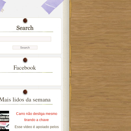
Facebook
Mais lidos da semana
Carro não desliga mesmo
tirando a chave
Esse vídeo é apoiado pelos