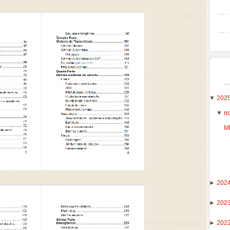
▼
202
▼
n
M
►
202
►
202
►
202