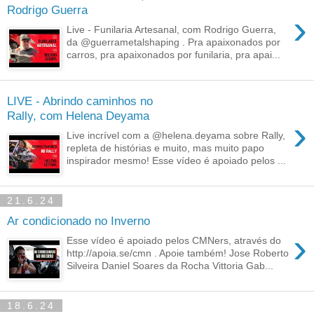
Rodrigo Guerra
›
Live - Funilaria Artesanal, com Rodrigo Guerra,
da @guerrametalshaping . Pra apaixonados por
carros, pra apaixonados por funilaria, pra apai...
LIVE - Abrindo caminhos no
Rally, com Helena Deyama
›
Live incrível com a @helena.deyama sobre Rally,
repleta de histórias e muito, mas muito papo
inspirador mesmo! Esse vídeo é apoiado pelos ...
21.6.24
Ar condicionado no Inverno
›
Esse vídeo é apoiado pelos CMNers, através do
http://apoia.se/cmn . Apoie também! Jose Roberto
Silveira Daniel Soares da Rocha Vittoria Gab...
18.6.24