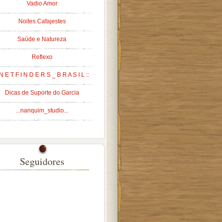
Vadio Amor
Noites Cafajestes
Saúde e Natureza
Reflexo
 N E T F I N D E R S _ B R A S I L ::
Dicas de Suporte do Garcia
...nanquim_studio...
Seguidores