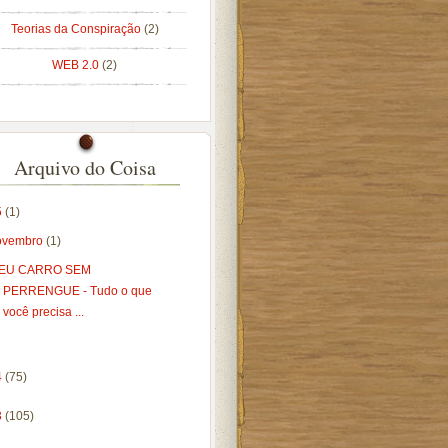
Teorias da Conspiração
(2)
WEB 2.0
(2)
Arquivo do Coisa
5
(1)
ovembro
(1)
EU CARRO SEM
PERRENGUE - Tudo o que
você precisa ...
4
(75)
3
(105)