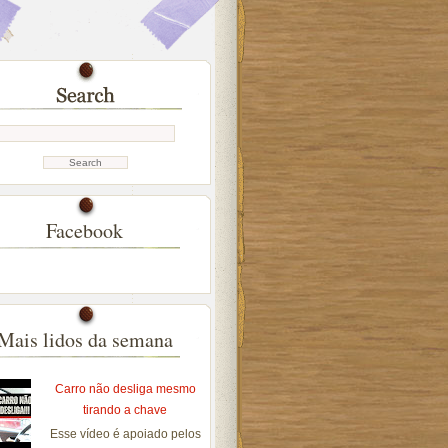
Facebook
Mais lidos da semana
Carro não desliga mesmo
tirando a chave
Esse vídeo é apoiado pelos