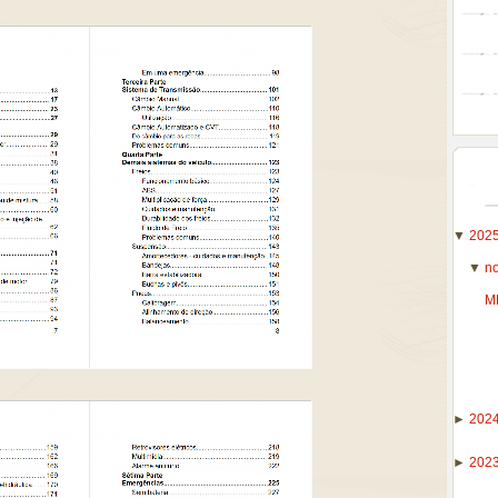
▼
202
▼
n
M
►
202
►
202