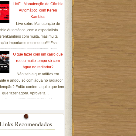
LIVE - Manutenção de Câmbio
Automático, com Keren
Kambios
Live sobre Manutenção de
bio Automático, com a especialista
renkambios com muita, mas muita
ação importante mesmoooo!!!! Esse ...
O que fazer com um carro que
rodou muito tempo só com
água no radiador?
Não sabia que aditivo era
ante e andou só com água no radiador
tempão? Então confere aqui o que tem
que fazer agora. Aproveita ...
Links Recomendados