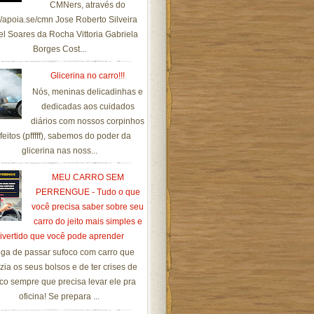
CMNers, através do
://apoia.se/cmn Jose Roberto Silveira
el Soares da Rocha Vittoria Gabriela
Borges Cost...
Glicerina no carro!!!
Nós, meninas delicadinhas e
dedicadas aos cuidados
diários com nossos corpinhos
feitos (pfffff), sabemos do poder da
glicerina nas noss...
MEU CARRO SEM
PERRENGUE - Tudo o que
você precisa saber sobre seu
carro do jeito mais simples e
ivertido que você pode aprender
ga de passar sufoco com carro que
zia os seus bolsos e de ter crises de
co sempre que precisa levar ele pra
oficina! Se prepara ...