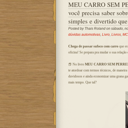
MEU CARRO SEM PER
você precisa saber sobr
simples e divertido qu
Posted by
Thais Roland
on sábado, no
dúvidas automotivas
,
Livro
,
Livros
,
MC
Chega de passar sufoco com carro
que esv
oficina! Se prepara pra mudar o sua relação
📕 No livro
MEU CARRO SEM PERR
te atordoar com termos técnicos, de maneira
duvidosos e ainda economizar uma grana ga
mais tempo. Que tal?