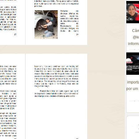
Câm
@ke
inform
import
por um 