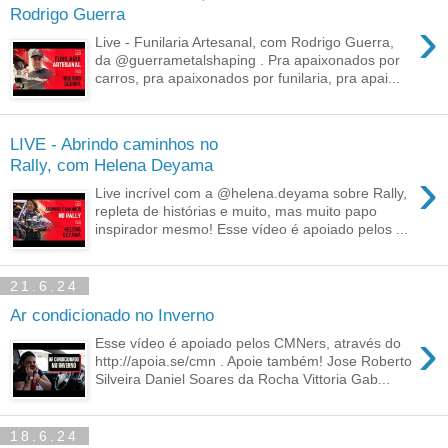
Rodrigo Guerra
›
Live - Funilaria Artesanal, com Rodrigo Guerra,
da @guerrametalshaping . Pra apaixonados por
carros, pra apaixonados por funilaria, pra apai...
LIVE - Abrindo caminhos no
Rally, com Helena Deyama
›
Live incrível com a @helena.deyama sobre Rally,
repleta de histórias e muito, mas muito papo
inspirador mesmo! Esse vídeo é apoiado pelos ...
21.6.24
Ar condicionado no Inverno
›
Esse vídeo é apoiado pelos CMNers, através do
http://apoia.se/cmn . Apoie também! Jose Roberto
Silveira Daniel Soares da Rocha Vittoria Gab...
18.6.24