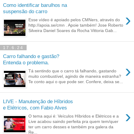
Como identificar barulhos na
suspensão do carro
›
Esse vídeo é apoiado pelos CMNers, através do
http://apoia.se/cmn . Apoie também! Jose Roberto
Silveira Daniel Soares da Rocha Vittoria Gab...
17.6.24
Carro falhando e gastão?
Entenda o problema.
›
Tá sentindo que o carro tá falhando, gastando
muito combustível, agindo de maneira estranha?
Te conto aqui o que pode ser. Confere, deixa se...
LIVE - Manutenção de Híbridos
e Elétricos, com Fabio Alves
›
O tema aqui é: Veículos Híbridos e Elétricos e a
Live acabou saindo perfeita pra quem tem/quer
ter um carro desses e também pra galera da
Re...