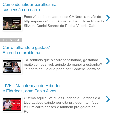
Como identificar barulhos na
suspensão do carro
›
Esse vídeo é apoiado pelos CMNers, através do
http://apoia.se/cmn . Apoie também! Jose Roberto
Silveira Daniel Soares da Rocha Vittoria Gab...
17.6.24
Carro falhando e gastão?
Entenda o problema.
›
Tá sentindo que o carro tá falhando, gastando
muito combustível, agindo de maneira estranha?
Te conto aqui o que pode ser. Confere, deixa se...
LIVE - Manutenção de Híbridos
e Elétricos, com Fabio Alves
›
O tema aqui é: Veículos Híbridos e Elétricos e a
Live acabou saindo perfeita pra quem tem/quer
ter um carro desses e também pra galera da
Re...