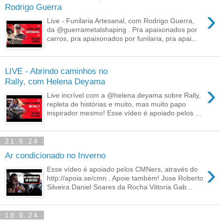
Rodrigo Guerra
›
Live - Funilaria Artesanal, com Rodrigo Guerra,
da @guerrametalshaping . Pra apaixonados por
carros, pra apaixonados por funilaria, pra apai...
LIVE - Abrindo caminhos no
Rally, com Helena Deyama
›
Live incrível com a @helena.deyama sobre Rally,
repleta de histórias e muito, mas muito papo
inspirador mesmo! Esse vídeo é apoiado pelos ...
21.6.24
Ar condicionado no Inverno
›
Esse vídeo é apoiado pelos CMNers, através do
http://apoia.se/cmn . Apoie também! Jose Roberto
Silveira Daniel Soares da Rocha Vittoria Gab...
18.6.24