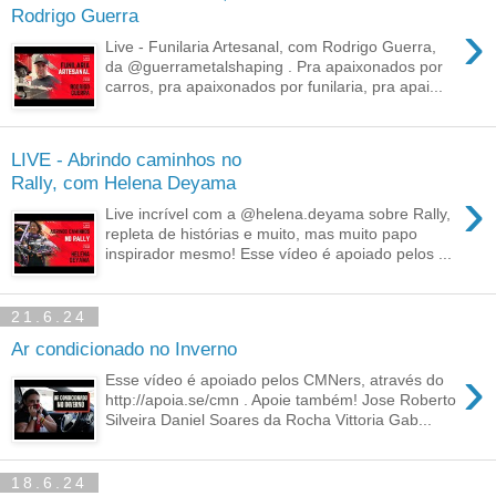
Rodrigo Guerra
›
Live - Funilaria Artesanal, com Rodrigo Guerra,
da @guerrametalshaping . Pra apaixonados por
carros, pra apaixonados por funilaria, pra apai...
LIVE - Abrindo caminhos no
Rally, com Helena Deyama
›
Live incrível com a @helena.deyama sobre Rally,
repleta de histórias e muito, mas muito papo
inspirador mesmo! Esse vídeo é apoiado pelos ...
21.6.24
Ar condicionado no Inverno
›
Esse vídeo é apoiado pelos CMNers, através do
http://apoia.se/cmn . Apoie também! Jose Roberto
Silveira Daniel Soares da Rocha Vittoria Gab...
18.6.24