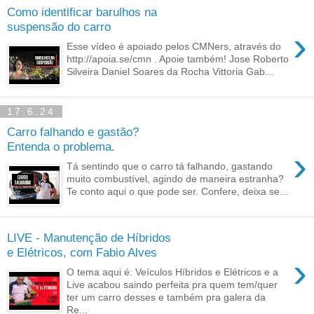
Como identificar barulhos na
suspensão do carro
›
Esse vídeo é apoiado pelos CMNers, através do
http://apoia.se/cmn . Apoie também! Jose Roberto
Silveira Daniel Soares da Rocha Vittoria Gab...
17.6.24
Carro falhando e gastão?
Entenda o problema.
›
Tá sentindo que o carro tá falhando, gastando
muito combustível, agindo de maneira estranha?
Te conto aqui o que pode ser. Confere, deixa se...
LIVE - Manutenção de Híbridos
e Elétricos, com Fabio Alves
›
O tema aqui é: Veículos Híbridos e Elétricos e a
Live acabou saindo perfeita pra quem tem/quer
ter um carro desses e também pra galera da
Re...