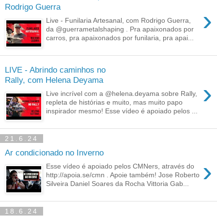
Rodrigo Guerra
›
Live - Funilaria Artesanal, com Rodrigo Guerra,
da @guerrametalshaping . Pra apaixonados por
carros, pra apaixonados por funilaria, pra apai...
LIVE - Abrindo caminhos no
Rally, com Helena Deyama
›
Live incrível com a @helena.deyama sobre Rally,
repleta de histórias e muito, mas muito papo
inspirador mesmo! Esse vídeo é apoiado pelos ...
21.6.24
Ar condicionado no Inverno
›
Esse vídeo é apoiado pelos CMNers, através do
http://apoia.se/cmn . Apoie também! Jose Roberto
Silveira Daniel Soares da Rocha Vittoria Gab...
18.6.24