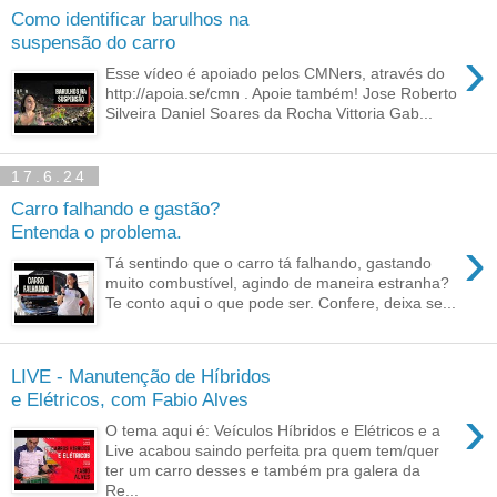
Como identificar barulhos na
suspensão do carro
›
Esse vídeo é apoiado pelos CMNers, através do
http://apoia.se/cmn . Apoie também! Jose Roberto
Silveira Daniel Soares da Rocha Vittoria Gab...
17.6.24
Carro falhando e gastão?
Entenda o problema.
›
Tá sentindo que o carro tá falhando, gastando
muito combustível, agindo de maneira estranha?
Te conto aqui o que pode ser. Confere, deixa se...
LIVE - Manutenção de Híbridos
e Elétricos, com Fabio Alves
›
O tema aqui é: Veículos Híbridos e Elétricos e a
Live acabou saindo perfeita pra quem tem/quer
ter um carro desses e também pra galera da
Re...