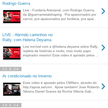
Rodrigo Guerra
›
Live - Funilaria Artesanal, com Rodrigo Guerra,
da @guerrametalshaping . Pra apaixonados por
carros, pra apaixonados por funilaria, pra apai...
LIVE - Abrindo caminhos no
Rally, com Helena Deyama
›
Live incrível com a @helena.deyama sobre Rally,
repleta de histórias e muito, mas muito papo
inspirador mesmo! Esse vídeo é apoiado pelos ...
21.6.24
Ar condicionado no Inverno
›
Esse vídeo é apoiado pelos CMNers, através do
http://apoia.se/cmn . Apoie também! Jose Roberto
Silveira Daniel Soares da Rocha Vittoria Gab...
18.6.24