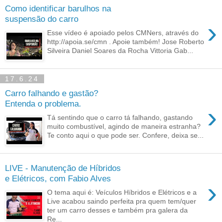
Como identificar barulhos na
suspensão do carro
›
Esse vídeo é apoiado pelos CMNers, através do
http://apoia.se/cmn . Apoie também! Jose Roberto
Silveira Daniel Soares da Rocha Vittoria Gab...
17.6.24
Carro falhando e gastão?
Entenda o problema.
›
Tá sentindo que o carro tá falhando, gastando
muito combustível, agindo de maneira estranha?
Te conto aqui o que pode ser. Confere, deixa se...
LIVE - Manutenção de Híbridos
e Elétricos, com Fabio Alves
›
O tema aqui é: Veículos Híbridos e Elétricos e a
Live acabou saindo perfeita pra quem tem/quer
ter um carro desses e também pra galera da
Re...