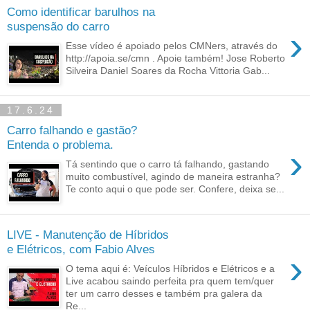
Como identificar barulhos na
suspensão do carro
›
Esse vídeo é apoiado pelos CMNers, através do
http://apoia.se/cmn . Apoie também! Jose Roberto
Silveira Daniel Soares da Rocha Vittoria Gab...
17.6.24
Carro falhando e gastão?
Entenda o problema.
›
Tá sentindo que o carro tá falhando, gastando
muito combustível, agindo de maneira estranha?
Te conto aqui o que pode ser. Confere, deixa se...
LIVE - Manutenção de Híbridos
e Elétricos, com Fabio Alves
›
O tema aqui é: Veículos Híbridos e Elétricos e a
Live acabou saindo perfeita pra quem tem/quer
ter um carro desses e também pra galera da
Re...