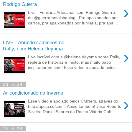
Rodrigo Guerra
›
Live - Funilaria Artesanal, com Rodrigo Guerra,
da @guerrametalshaping . Pra apaixonados por
carros, pra apaixonados por funilaria, pra apai...
LIVE - Abrindo caminhos no
Rally, com Helena Deyama
›
Live incrível com a @helena.deyama sobre Rally,
repleta de histórias e muito, mas muito papo
inspirador mesmo! Esse vídeo é apoiado pelos ...
21.6.24
Ar condicionado no Inverno
›
Esse vídeo é apoiado pelos CMNers, através do
http://apoia.se/cmn . Apoie também! Jose Roberto
Silveira Daniel Soares da Rocha Vittoria Gab...
18.6.24