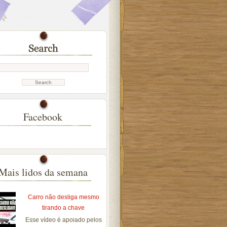
Facebook
Mais lidos da semana
Carro não desliga mesmo
tirando a chave
Esse vídeo é apoiado pelos