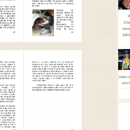
d
Che
esva
pâni
mais c
uns m