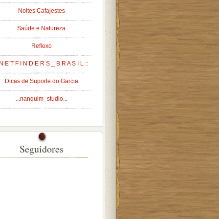
Noites Cafajestes
Saúde e Natureza
Reflexo
 N E T F I N D E R S _ B R A S I L ::
Dicas de Suporte do Garcia
...nanquim_studio...
Seguidores