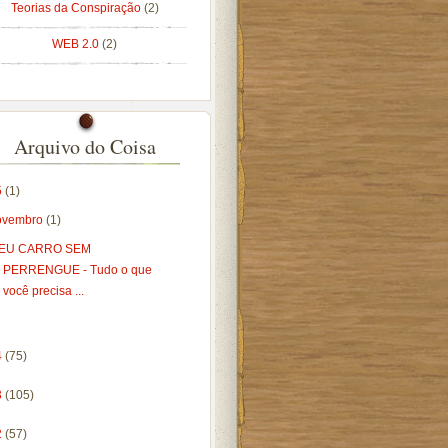
Teorias da Conspiração
(2)
WEB 2.0
(2)
Arquivo do Coisa
5
(1)
ovembro
(1)
EU CARRO SEM
PERRENGUE - Tudo o que
você precisa ...
4
(75)
3
(105)
2
(57)