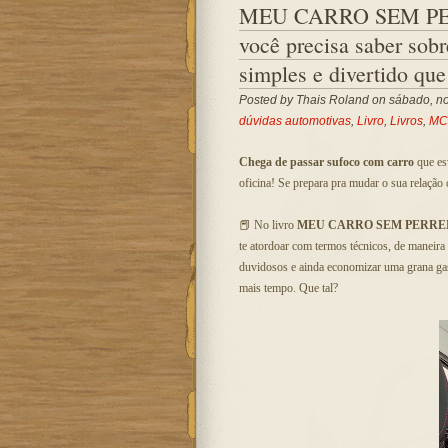
MEU CARRO SEM PER
você precisa saber sobr
simples e divertido qu
Posted by
Thais Roland
on sábado, no
dúvidas automotivas
,
Livro
,
Livros
,
MC
Chega de passar sufoco com carro
que esv
oficina! Se prepara pra mudar o sua relação
📕 No livro
MEU CARRO SEM PERR
te atordoar com termos técnicos, de maneira
duvidosos e ainda economizar uma grana ga
mais tempo. Que tal?