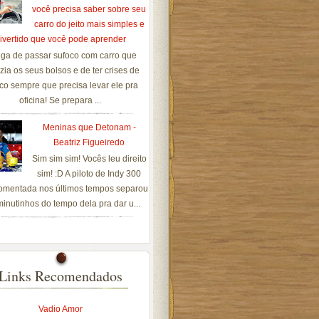
você precisa saber sobre seu
carro do jeito mais simples e
ivertido que você pode aprender
ga de passar sufoco com carro que
zia os seus bolsos e de ter crises de
co sempre que precisa levar ele pra
oficina! Se prepara ...
Meninas que Detonam -
Beatriz Figueiredo
Sim sim sim! Vocês leu direito
sim! :D A piloto de Indy 300
omentada nos últimos tempos separou
inutinhos do tempo dela pra dar u...
Links Recomendados
Vadio Amor