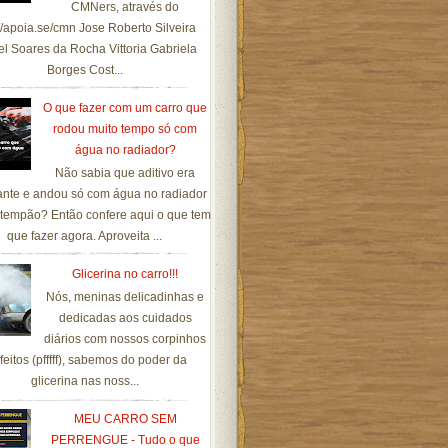
CMNers, através do
://apoia.se/cmn Jose Roberto Silveira
el Soares da Rocha Vittoria Gabriela
Borges Cost...
O que fazer com um carro que
rodou muito tempo só com
água no radiador?
Não sabia que aditivo era
ante e andou só com água no radiador
tempão? Então confere aqui o que tem
que fazer agora. Aproveita ...
Glicerina no carro!!!
Nós, meninas delicadinhas e
dedicadas aos cuidados
diários com nossos corpinhos
feitos (pfffff), sabemos do poder da
glicerina nas noss...
MEU CARRO SEM
PERRENGUE - Tudo o que