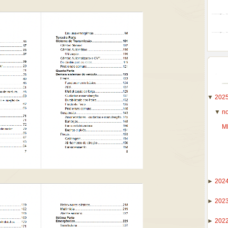
▼
202
▼
n
M
►
202
►
202
►
202