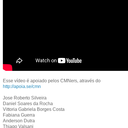
Esse vídeo é apoiado pelos CMNers, através do
http://apoia.se/cmn
Jose Roberto Silveira
Daniel Soares da Rocha
Vittoria Gabriela Borges Costa
Fabiana Guerra
Anderson Dutra
Thiago Valsani