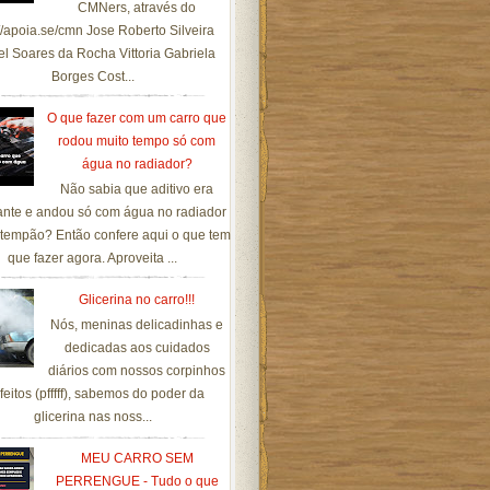
CMNers, através do
://apoia.se/cmn Jose Roberto Silveira
el Soares da Rocha Vittoria Gabriela
Borges Cost...
O que fazer com um carro que
rodou muito tempo só com
água no radiador?
Não sabia que aditivo era
ante e andou só com água no radiador
tempão? Então confere aqui o que tem
que fazer agora. Aproveita ...
Glicerina no carro!!!
Nós, meninas delicadinhas e
dedicadas aos cuidados
diários com nossos corpinhos
feitos (pfffff), sabemos do poder da
glicerina nas noss...
MEU CARRO SEM
PERRENGUE - Tudo o que