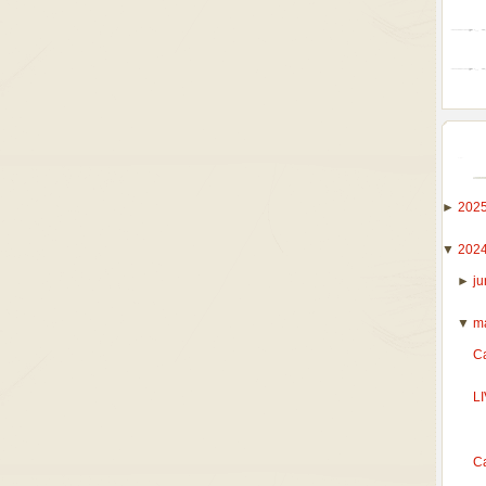
►
202
▼
202
►
j
▼
m
C
LI
Ca