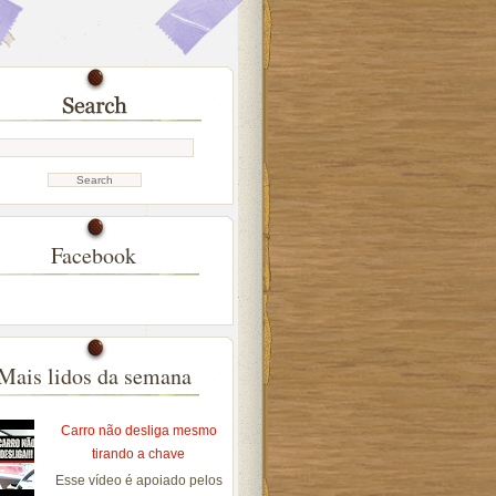
Facebook
Mais lidos da semana
Carro não desliga mesmo
tirando a chave
Esse vídeo é apoiado pelos