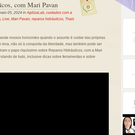
licos, com Mari Pavan
0
aio 05, 2024 in
AgilizaLab
,
cuidados com a
a
,
Live
,
Mari Pavan
,
reparos hidráulicos
,
Thais
ande nossos horizontes quando o assunto é cuidar das próprias
 leva, não só à conquista da liberdade, mas também pode ser
iram o papo riquíssimo sobre Reparos Hidráulicos, com a Mari
olando de tudo, inclusive dicas sobre ferramentas e sobre