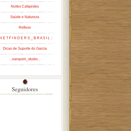
Noites Cafajestes
Saúde e Natureza
Reflexo
 N E T F I N D E R S _ B R A S I L ::
Dicas de Suporte do Garcia
...nanquim_studio...
Seguidores