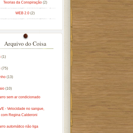
Teorias da Conspiração
(2)
WEB 2.0
(2)
Arquivo do Coisa
5
(1)
4
(75)
unho
(13)
aio
(10)
arro sem ar condicionado
VE - Velocidade no sangue,
com Regina Calderoni
rro automático não liga