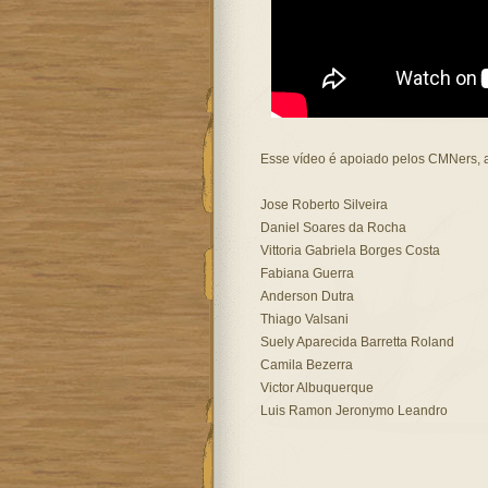
Esse vídeo é apoiado pelos CMNers, 
Jose Roberto Silveira
Daniel Soares da Rocha
Vittoria Gabriela Borges Costa
Fabiana Guerra
Anderson Dutra
Thiago Valsani
Suely Aparecida Barretta Roland
Camila Bezerra
Victor Albuquerque
Luis Ramon Jeronymo Leandro