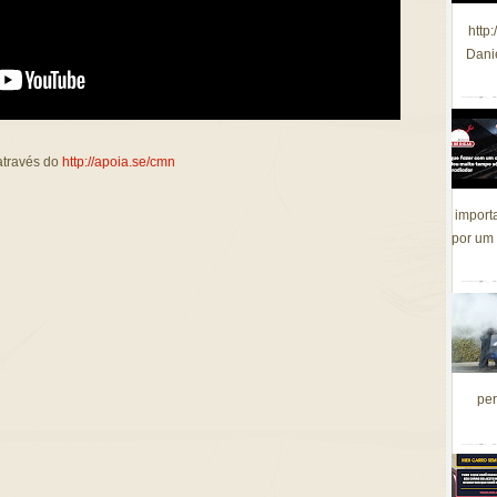
http
Dani
através do
http://apoia.se/cmn
import
por um 
per