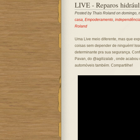
LIVE - Reparos hidráu
Posted by
Thais Roland
on domingo, m
casa
,
Empoderamento
,
independênci
Roland
Uma Live meio diferente, mas que exp
coisas sem depender de ninguém! Isso
determinante pra sua segurança. Conf
Pavan, do @agilizalab , onde acabou r
automóveis também. Compartilhe!