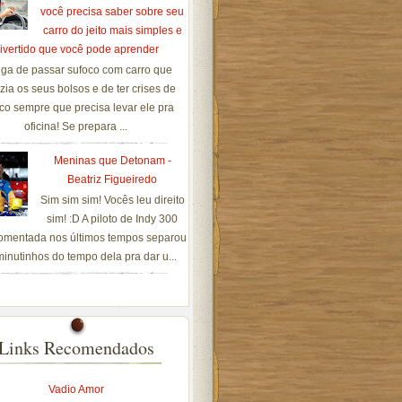
você precisa saber sobre seu
carro do jeito mais simples e
ivertido que você pode aprender
ga de passar sufoco com carro que
zia os seus bolsos e de ter crises de
co sempre que precisa levar ele pra
oficina! Se prepara ...
Meninas que Detonam -
Beatriz Figueiredo
Sim sim sim! Vocês leu direito
sim! :D A piloto de Indy 300
omentada nos últimos tempos separou
inutinhos do tempo dela pra dar u...
Links Recomendados
Vadio Amor