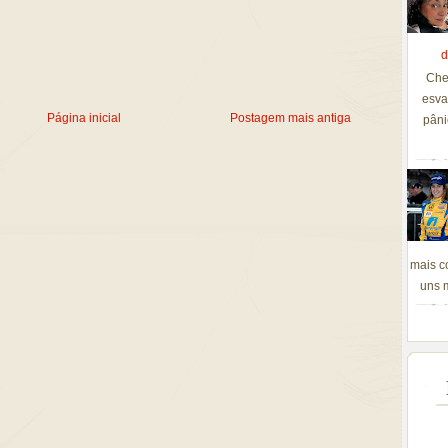
d
Che
esva
Página inicial
Postagem mais antiga
pâni
mais c
uns m