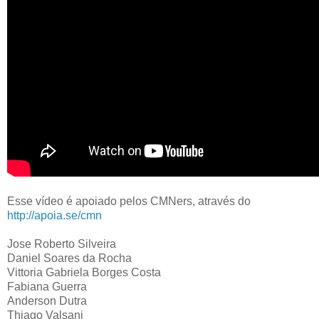
Esse vídeo é apoiado pelos CMNers, através do
http://apoia.se/cmn
Jose Roberto Silveira
Daniel Soares da Rocha
Vittoria Gabriela Borges Costa
Fabiana Guerra
Anderson Dutra
Thiago Valsani