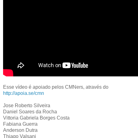
Esse vídeo é apoiado pelos CMNers, através do
http://apoia.se/cmn
Jose Roberto Silveira
Daniel Soares da Rocha
Vittoria Gabriela Borges Costa
Fabiana Guerra
Anderson Dutra
Thiago Valsani