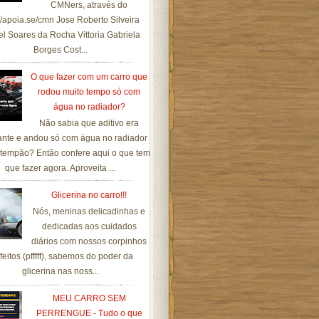
CMNers, através do
://apoia.se/cmn Jose Roberto Silveira
el Soares da Rocha Vittoria Gabriela
Borges Cost...
O que fazer com um carro que
rodou muito tempo só com
água no radiador?
Não sabia que aditivo era
ante e andou só com água no radiador
tempão? Então confere aqui o que tem
que fazer agora. Aproveita ...
Glicerina no carro!!!
Nós, meninas delicadinhas e
dedicadas aos cuidados
diários com nossos corpinhos
feitos (pfffff), sabemos do poder da
glicerina nas noss...
MEU CARRO SEM
PERRENGUE - Tudo o que