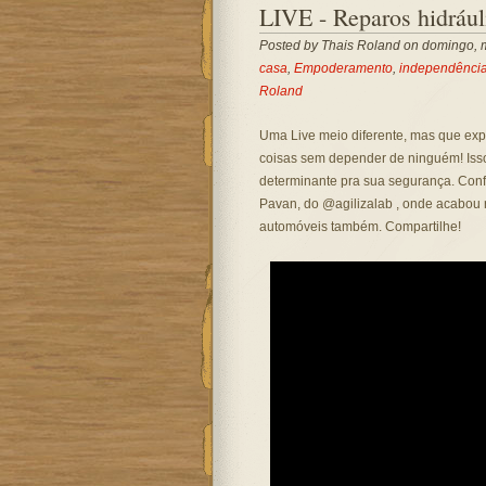
LIVE - Reparos hidráu
Posted by
Thais Roland
on domingo, m
casa
,
Empoderamento
,
independênci
Roland
Uma Live meio diferente, mas que exp
coisas sem depender de ninguém! Isso
determinante pra sua segurança. Conf
Pavan, do @agilizalab , onde acabou r
automóveis também. Compartilhe!