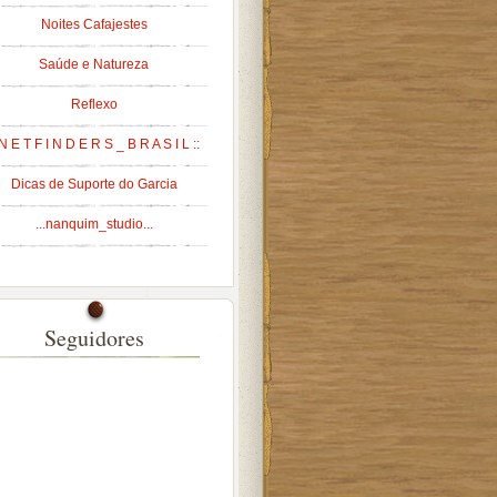
Noites Cafajestes
Saúde e Natureza
Reflexo
 N E T F I N D E R S _ B R A S I L ::
Dicas de Suporte do Garcia
...nanquim_studio...
Seguidores