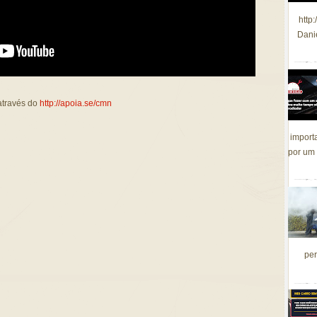
http
Dani
através do
http://apoia.se/cmn
import
por um 
per