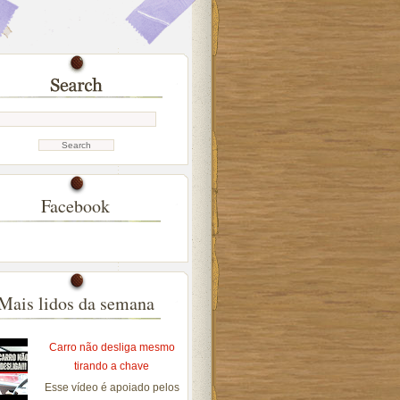
Facebook
Mais lidos da semana
Carro não desliga mesmo
tirando a chave
Esse vídeo é apoiado pelos