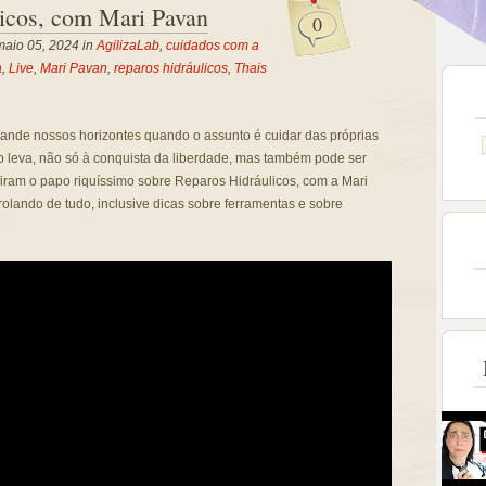
licos, com Mari Pavan
0
aio 05, 2024 in
AgilizaLab
,
cuidados com a
a
,
Live
,
Mari Pavan
,
reparos hidráulicos
,
Thais
ande nossos horizontes quando o assunto é cuidar das próprias
 leva, não só à conquista da liberdade, mas também pode ser
iram o papo riquíssimo sobre Reparos Hidráulicos, com a Mari
olando de tudo, inclusive dicas sobre ferramentas e sobre