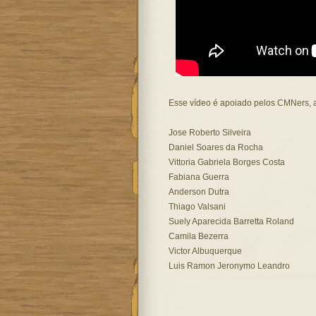
Esse vídeo é apoiado pelos CMNers, 
Jose Roberto Silveira
Daniel Soares da Rocha
Vittoria Gabriela Borges Costa
Fabiana Guerra
Anderson Dutra
Thiago Valsani
Suely Aparecida Barretta Roland
Camila Bezerra
Victor Albuquerque
Luis Ramon Jeronymo Leandro