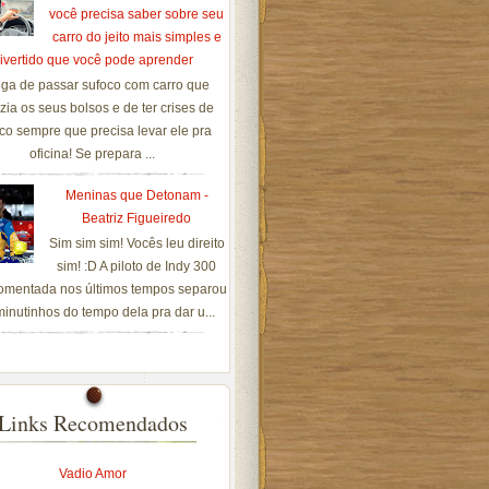
você precisa saber sobre seu
carro do jeito mais simples e
ivertido que você pode aprender
ga de passar sufoco com carro que
zia os seus bolsos e de ter crises de
co sempre que precisa levar ele pra
oficina! Se prepara ...
Meninas que Detonam -
Beatriz Figueiredo
Sim sim sim! Vocês leu direito
sim! :D A piloto de Indy 300
omentada nos últimos tempos separou
inutinhos do tempo dela pra dar u...
Links Recomendados
Vadio Amor