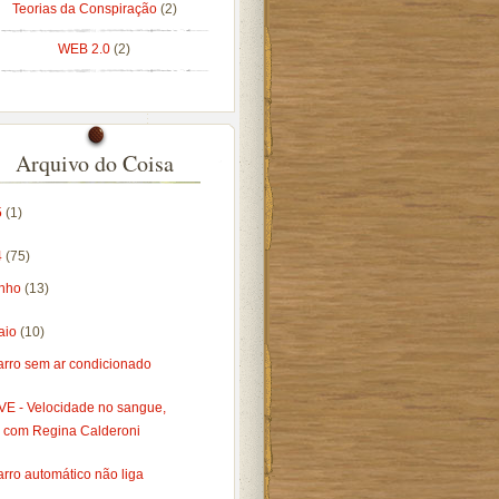
Teorias da Conspiração
(2)
WEB 2.0
(2)
Arquivo do Coisa
5
(1)
4
(75)
unho
(13)
aio
(10)
arro sem ar condicionado
VE - Velocidade no sangue,
com Regina Calderoni
rro automático não liga