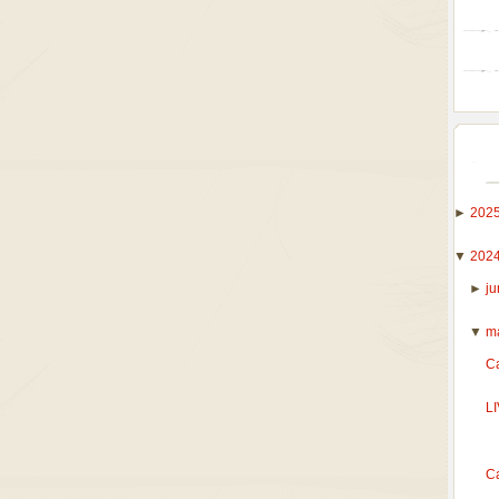
►
202
▼
202
►
j
▼
m
C
LI
Ca