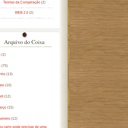
Teorias da Conspiração
(2)
WEB 2.0
(2)
Arquivo do Coisa
5
(1)
4
(75)
unho
(13)
aio
(10)
ril
(12)
arço
(15)
vereiro
(12)
eu carro pode precisar de uma