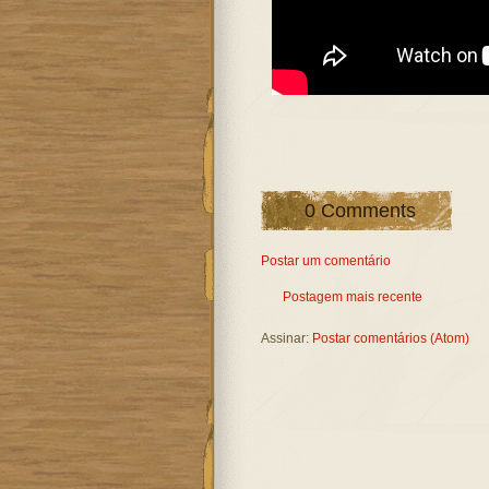
0 Comments
Postar um comentário
Postagem mais recente
Assinar:
Postar comentários (Atom)