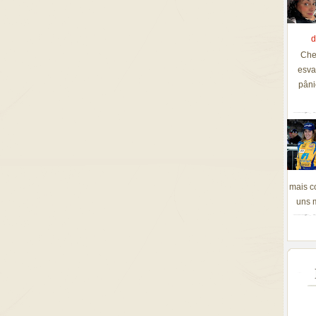
d
Che
esva
pâni
mais c
uns m