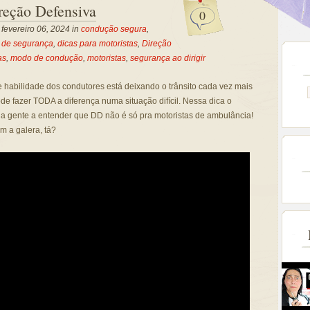
ireção Defensiva
0
 fevereiro 06, 2024 in
condução segura
,
 de segurança
,
dicas para motoristas
,
Direção
as
,
modo de condução
,
motoristas
,
segurança ao dirigir
de habilidade dos condutores está deixando o trânsito cada vez mais
e fazer TODA a diferença numa situação difícil. Nessa dica o
 a gente a entender que DD não é só pra motoristas de ambulância!
m a galera, tá?