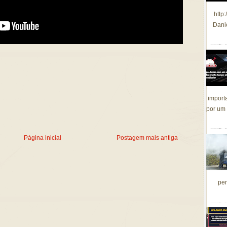
http
Dani
import
por um 
Página inicial
Postagem mais antiga
per