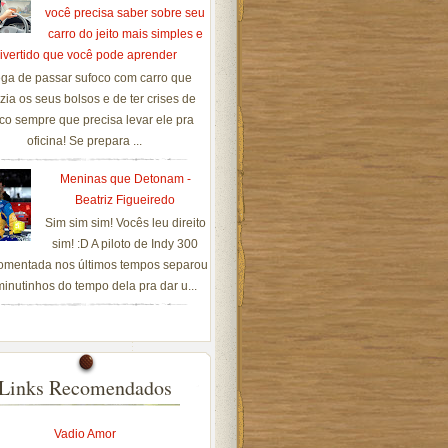
você precisa saber sobre seu
carro do jeito mais simples e
ivertido que você pode aprender
ga de passar sufoco com carro que
zia os seus bolsos e de ter crises de
co sempre que precisa levar ele pra
oficina! Se prepara ...
Meninas que Detonam -
Beatriz Figueiredo
Sim sim sim! Vocês leu direito
sim! :D A piloto de Indy 300
omentada nos últimos tempos separou
inutinhos do tempo dela pra dar u...
Links Recomendados
Vadio Amor