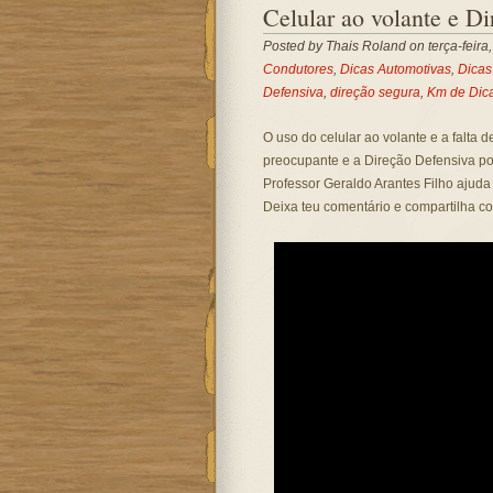
Celular ao volante e D
Posted by
Thais Roland
on terça-feira,
Condutores
,
Dicas Automotivas
,
Dicas
Defensiva
,
direção segura
,
Km de Dic
O uso do celular ao volante e a falta 
preocupante e a Direção Defensiva pod
Professor Geraldo Arantes Filho ajuda
Deixa teu comentário e compartilha co