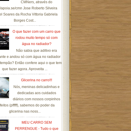
CMNers, através do
://apoia.se/cmn Jose Roberto Silveira
el Soares da Rocha Vittoria Gabriela
Borges Cost...
O que fazer com um carro que
rodou muito tempo só com
água no radiador?
Não sabia que aditivo era
ante e andou só com água no radiador
tempão? Então confere aqui o que tem
que fazer agora. Aproveita ...
Glicerina no carro!!!
Nós, meninas delicadinhas e
dedicadas aos cuidados
diários com nossos corpinhos
feitos (pfffff), sabemos do poder da
glicerina nas noss...
MEU CARRO SEM
PERRENGUE - Tudo o que