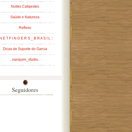
Noites Cafajestes
Saúde e Natureza
Reflexo
 N E T F I N D E R S _ B R A S I L ::
Dicas de Suporte do Garcia
...nanquim_studio...
Seguidores