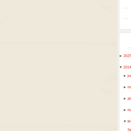
►
202
▼
202
►
j
►
m
►
ab
►
m
▼
fe
S