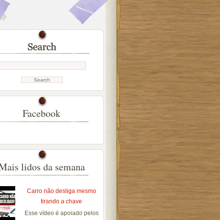
Facebook
Mais lidos da semana
Carro não desliga mesmo
tirando a chave
Esse vídeo é apoiado pelos