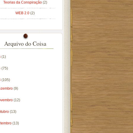
Teorias da Conspiração
(2)
WEB 2.0
(2)
Arquivo do Coisa
5
(1)
4
(75)
3
(105)
ezembro
(9)
ovembro
(12)
utubro
(13)
etembro
(13)