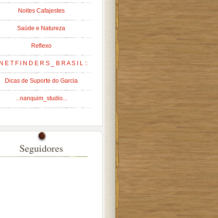
Noites Cafajestes
Saúde e Natureza
Reflexo
 N E T F I N D E R S _ B R A S I L ::
Dicas de Suporte do Garcia
...nanquim_studio...
Seguidores