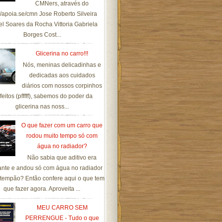
CMNers, através do
://apoia.se/cmn Jose Roberto Silveira
el Soares da Rocha Vittoria Gabriela
Borges Cost...
Glicerina no carro!!!
Nós, meninas delicadinhas e
dedicadas aos cuidados
diários com nossos corpinhos
feitos (pfffff), sabemos do poder da
glicerina nas noss...
O que fazer com um carro que
rodou muito tempo só com
água no radiador?
Não sabia que aditivo era
ante e andou só com água no radiador
tempão? Então confere aqui o que tem
que fazer agora. Aproveita ...
MEU CARRO SEM
PERRENGUE - Tudo o que