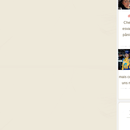
d
Che
esva
pâni
mais c
uns m