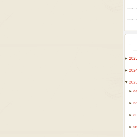
►
202
►
202
▼
202
►
d
►
n
►
o
►
s