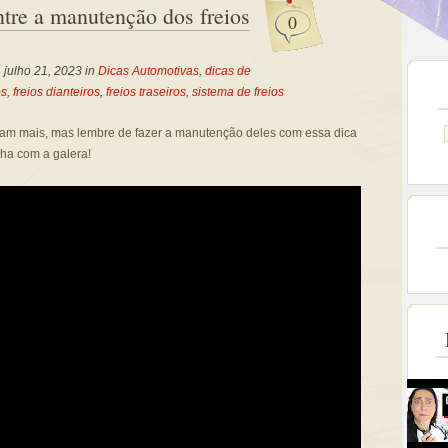
ntre a manutenção dos freios
0
, julho 21, 2023 in
Dicas Automotivas
,
dicas de
os
,
freios dianteiros
,
freios traseiros
,
sistema de freios
uram mais, mas lembre de fazer a manutenção deles com essa dica
lha com a galera!