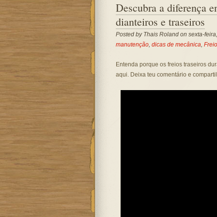
Descubra a diferença e
dianteiros e traseiros
Posted by
Thais Roland
on sexta-feira
manutenção
,
dicas de mecânica
,
Frei
Entenda porque os freios traseiros d
aqui. Deixa teu comentário e comparti