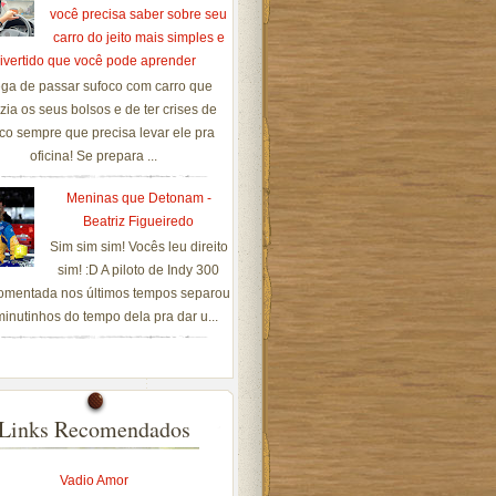
você precisa saber sobre seu
carro do jeito mais simples e
ivertido que você pode aprender
ga de passar sufoco com carro que
zia os seus bolsos e de ter crises de
co sempre que precisa levar ele pra
oficina! Se prepara ...
Meninas que Detonam -
Beatriz Figueiredo
Sim sim sim! Vocês leu direito
sim! :D A piloto de Indy 300
omentada nos últimos tempos separou
inutinhos do tempo dela pra dar u...
Links Recomendados
Vadio Amor