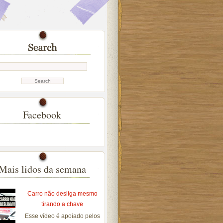
Facebook
Mais lidos da semana
Carro não desliga mesmo
tirando a chave
Esse vídeo é apoiado pelos