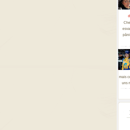
d
Che
esva
pâni
mais c
uns m