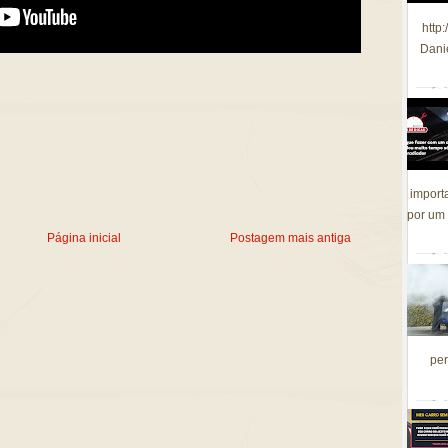
http
Dani
import
por um 
Página inicial
Postagem mais antiga
per