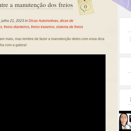
ntre a manutenção dos freios
0
, julho 21, 2023 in
Dicas Automotivas
,
dicas de
os
,
freios dianteiros
,
freios traseiros
,
sistema de freios
uram mais, mas lembre de fazer a manutenção deles com essa dica
lha com a galera!