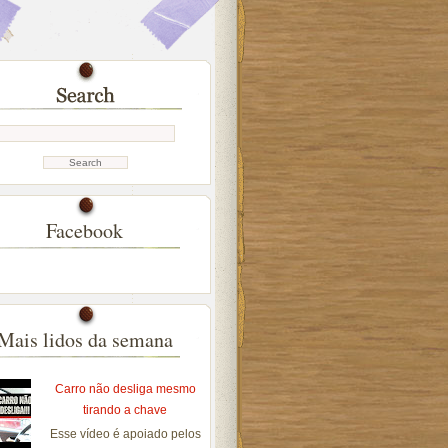
Facebook
Mais lidos da semana
Carro não desliga mesmo
tirando a chave
Esse vídeo é apoiado pelos