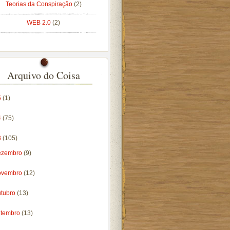
Teorias da Conspiração
(2)
WEB 2.0
(2)
Arquivo do Coisa
5
(1)
4
(75)
3
(105)
ezembro
(9)
ovembro
(12)
utubro
(13)
etembro
(13)