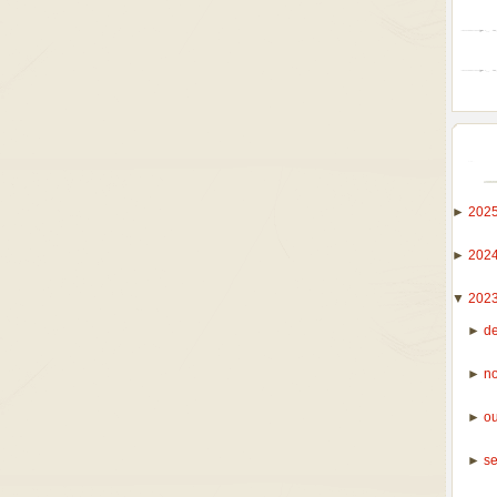
►
202
►
202
▼
202
►
d
►
n
►
o
►
s