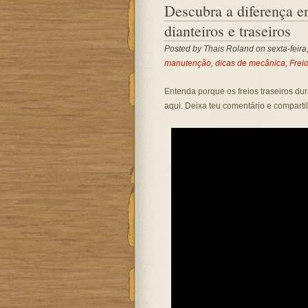
Descubra a diferença e
dianteiros e traseiros
Posted by
Thais Roland
on sexta-feira
manutenção
,
dicas de mecânica
,
Frei
Entenda porque os freios traseiros d
aqui. Deixa teu comentário e comparti