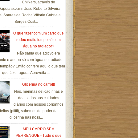
CMNers, através do
://apoia.se/cmn Jose Roberto Silveira
el Soares da Rocha Vittoria Gabriela
Borges Cost...
O que fazer com um carro que
rodou muito tempo só com
água no radiador?
Não sabia que aditivo era
ante e andou só com água no radiador
tempão? Então confere aqui o que tem
que fazer agora. Aproveita ...
Glicerina no carro!!!
Nós, meninas delicadinhas e
dedicadas aos cuidados
diários com nossos corpinhos
feitos (pfffff), sabemos do poder da
glicerina nas noss...
MEU CARRO SEM
PERRENGUE - Tudo o que