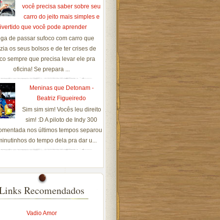
você precisa saber sobre seu
carro do jeito mais simples e
ivertido que você pode aprender
ga de passar sufoco com carro que
zia os seus bolsos e de ter crises de
co sempre que precisa levar ele pra
oficina! Se prepara ...
Meninas que Detonam -
Beatriz Figueiredo
Sim sim sim! Vocês leu direito
sim! :D A piloto de Indy 300
omentada nos últimos tempos separou
inutinhos do tempo dela pra dar u...
Links Recomendados
Vadio Amor