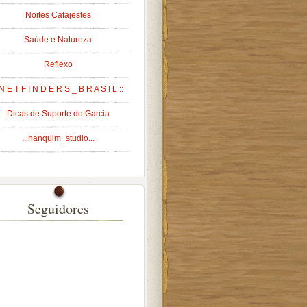
Noites Cafajestes
Saúde e Natureza
Reflexo
 N E T F I N D E R S _ B R A S I L ::
Dicas de Suporte do Garcia
...nanquim_studio...
Seguidores