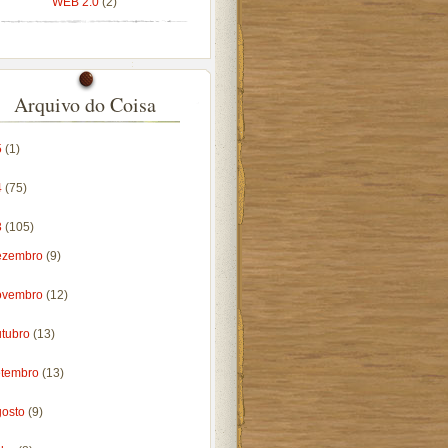
WEB 2.0
(2)
Arquivo do Coisa
5
(1)
4
(75)
3
(105)
ezembro
(9)
ovembro
(12)
utubro
(13)
etembro
(13)
gosto
(9)