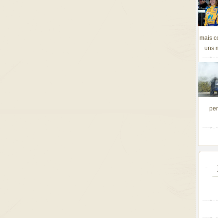
mais c
uns m
per