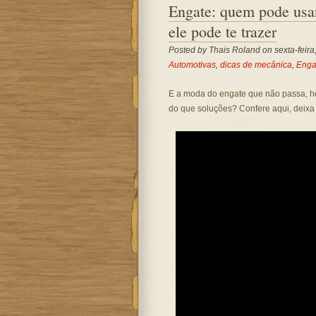
Engate: quem pode usa
ele pode te trazer
Posted by
Thais Roland
on sexta-feira,
Automotivas
,
dicas de mecânica
,
Enga
E a moda do engate que não passa, he
do que soluções? Confere aqui, deixa 