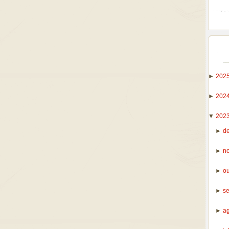
►
202
►
202
▼
202
►
d
►
n
►
o
►
s
►
a