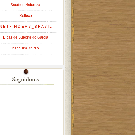
Saúde e Natureza
Reflexo
 N E T F I N D E R S _ B R A S I L ::
Dicas de Suporte do Garcia
...nanquim_studio...
Seguidores