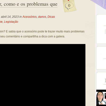
r, como e os problemas que
0
 abril 14, 2023 in
Acessórios
,
danos
,
Dicas
te
,
Legislação
in? E sabia que o acessório pode te trazer muito mais problemas
seu comentário e compartilha a dica com a galera.