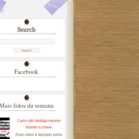
Facebook
Mais lidos da semana
Carro não desliga mesmo
tirando a chave
Esse vídeo é apoiado pelos