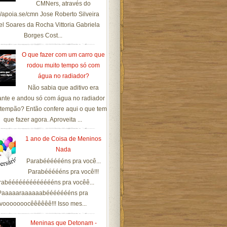
CMNers, através do
://apoia.se/cmn Jose Roberto Silveira
el Soares da Rocha Vittoria Gabriela
Borges Cost...
O que fazer com um carro que
rodou muito tempo só com
água no radiador?
Não sabia que aditivo era
ante e andou só com água no radiador
tempão? Então confere aqui o que tem
que fazer agora. Aproveita ...
1 ano de Coisa de Meninos
Nada
Parabééééééns pra você...
Parabéééééns pra você!!!
rabéééééééééééééns pra vocêê...
Paaaaaraaaaaabéééééééns pra
vooooooocêêêêêê!!! Isso mes...
Meninas que Detonam -