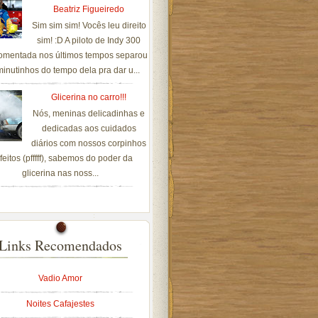
Beatriz Figueiredo
Sim sim sim! Vocês leu direito
sim! :D A piloto de Indy 300
omentada nos últimos tempos separou
inutinhos do tempo dela pra dar u...
Glicerina no carro!!!
Nós, meninas delicadinhas e
dedicadas aos cuidados
diários com nossos corpinhos
feitos (pfffff), sabemos do poder da
glicerina nas noss...
Links Recomendados
Vadio Amor
Noites Cafajestes