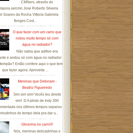
CMNers, através do
://apoia.se/cmn Jose Roberto Silveira
el Soares da Rocha Vittoria Gabriela
Borges Cost...
O que fazer com um carro que
rodou muito tempo só com
água no radiador?
Não sabia que aditivo era
ante e andou só com água no radiador
tempão? Então confere aqui o que tem
que fazer agora. Aproveita ...
Meninas que Detonam -
Beatriz Figueiredo
Sim sim sim! Vocês leu direito
sim! :D A piloto de Indy 300
omentada nos últimos tempos separou
inutinhos do tempo dela pra dar u...
Glicerina no carro!!!
Nós, meninas delicadinhas e