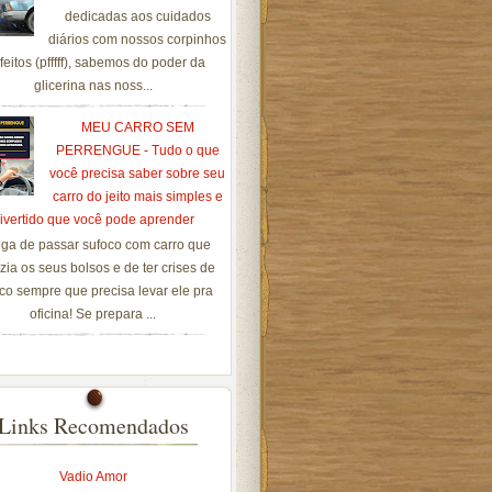
dedicadas aos cuidados
diários com nossos corpinhos
feitos (pfffff), sabemos do poder da
glicerina nas noss...
MEU CARRO SEM
PERRENGUE - Tudo o que
você precisa saber sobre seu
carro do jeito mais simples e
ivertido que você pode aprender
ga de passar sufoco com carro que
zia os seus bolsos e de ter crises de
co sempre que precisa levar ele pra
oficina! Se prepara ...
Links Recomendados
Vadio Amor