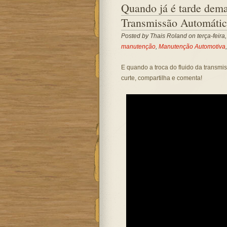
Quando já é tarde demai
Transmissão Automátic
Posted by
Thais Roland
on terça-feira
manutenção
,
Manutenção Automotiva
E quando a troca do fluido da transm
curte, compartilha e comenta!