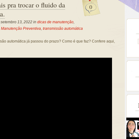
s pra trocar o fluido da
0
a.
, setembro 13, 2022 in
dicas de manutenção
,
,
Manutenção Preventiva
,
transmissão automática
issão automática já passou do prazo? Como é que faz? Confere aqui,