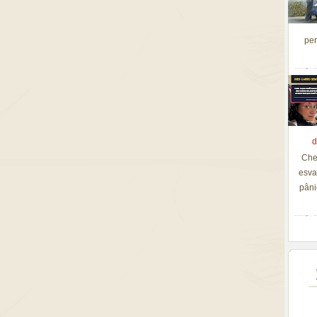
per
d
Che
esva
pâni