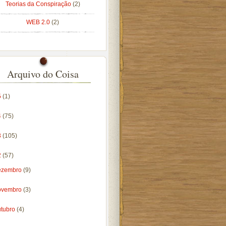
Teorias da Conspiração
(2)
WEB 2.0
(2)
Arquivo do Coisa
5
(1)
4
(75)
3
(105)
2
(57)
ezembro
(9)
ovembro
(3)
utubro
(4)