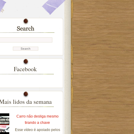
Facebook
Mais lidos da semana
Carro não desliga mesmo
tirando a chave
Esse vídeo é apoiado pelos