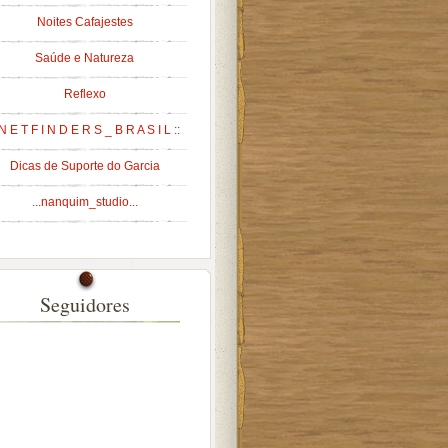
Noites Cafajestes
Saúde e Natureza
Reflexo
 N E T F I N D E R S _ B R A S I L ::
Dicas de Suporte do Garcia
...nanquim_studio...
Seguidores