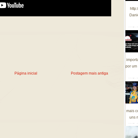
http
Dani
import
por um 
Página inicial
Postagem mais antiga
mais c
uns m